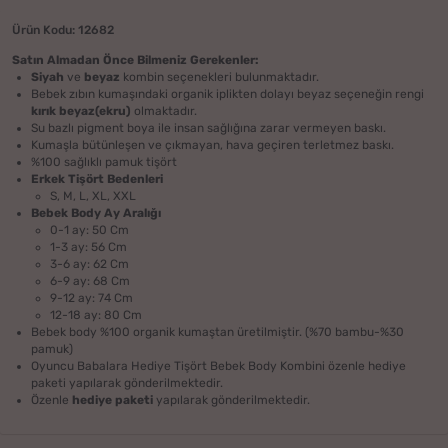
Ürün Kodu: 12682
Satın Almadan Önce Bilmeniz Gerekenler:
Siyah
ve
beyaz
kombin seçenekleri bulunmaktadır.
Bebek zıbın kumaşındaki organik iplikten dolayı beyaz seçeneğin rengi
kırık beyaz(ekru)
olmaktadır.
Su bazlı pigment boya ile insan sağlığına zarar vermeyen baskı.
Kumaşla bütünleşen ve çıkmayan, hava geçiren terletmez baskı.
%100 sağlıklı pamuk tişört
Erkek Tişört Bedenleri
S, M, L, XL, XXL
Bebek Body Ay Aralığı
​0-1 ay: 50 Cm
1-3 ay: 56 Cm
3-6 ay: 62 Cm
6-9 ay: 68 Cm
9-12 ay: 74 Cm
12-18 ay: 80 Cm
Bebek body %100 organik kumaştan üretilmiştir. (%70 bambu-%30
pamuk)
Oyuncu Babalara Hediye Tişört Bebek Body Kombini​ özenle hediye
paketi yapılarak gönderilmektedir.
Özenle
hediye paketi
yapılarak gönderilmektedir.