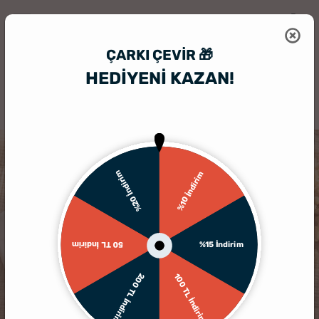
ÇARKI ÇEVIR 🎁
HEDİYENİ KAZAN!
HediyeSepeti
Baskılı Tişört
Aile Tişört
Oyuncu Babalara Hediye
%20 İndirim
%10 İndirim
%15 İndirim
50 TL İndirim
200 TL İndirim
100 TL İndirim