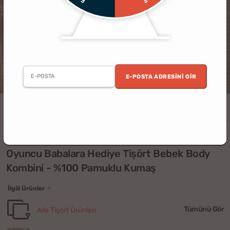
E-POSTA ADRESINI GIR
Erkek
Babalar Günü
Baba
Bebek
Baby Shower
Kişiye Özel
(13)
Oyuncu Babalara Hediye Tişört Bebek Body
Kombini - %100 Pamuklu Kumaş
İlgili Ürünler
Tümünü Gör
Aile Tişört Ürünleri