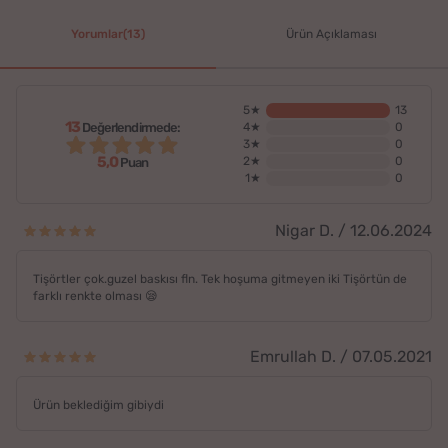
Yorumlar(13)
Ürün Açıklaması
5★
13
13
Değerlendirmede:
4★
0
3★
0
5,0
2★
0
Puan
1★
0
Nigar D. / 12.06.2024
Tişörtler çok.guzel baskısı fln. Tek hoşuma gitmeyen iki Tişörtün de
farklı renkte olması 😪
Emrullah D. / 07.05.2021
Ürün beklediğim gibiydi