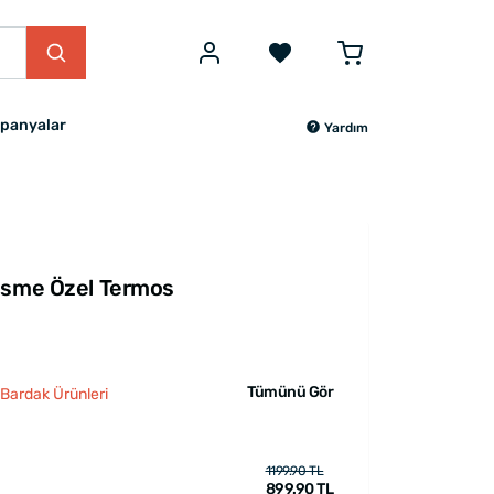
panyalar
Yardım
İsme Özel Termos
Tümünü Gör
 Bardak Ürünleri
1199.90 TL
899.90 TL