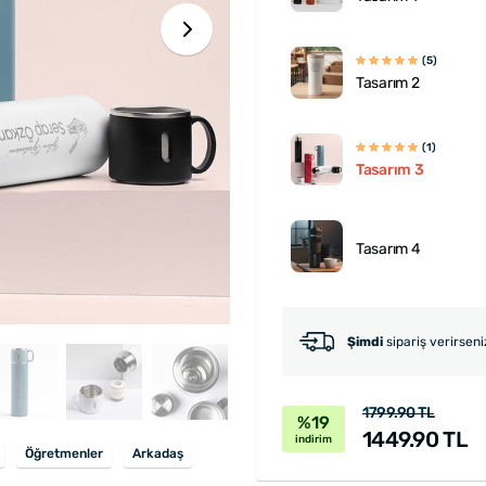
(5)
Tasarım 2
(1)
Tasarım 3
Tasarım 4
Şimdi
sipariş verirsen
1799.90 TL
%19
1449.90 TL
indirim
Öğretmenler
Arkadaş