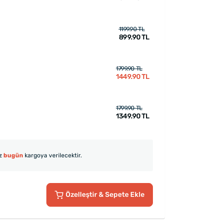
1199.90 TL
899.90 TL
1799.90 TL
1449.90 TL
1799.90 TL
1349.90 TL
iz
bugün
kargoya verilecektir.
Özelleştir
& Sepete Ekle