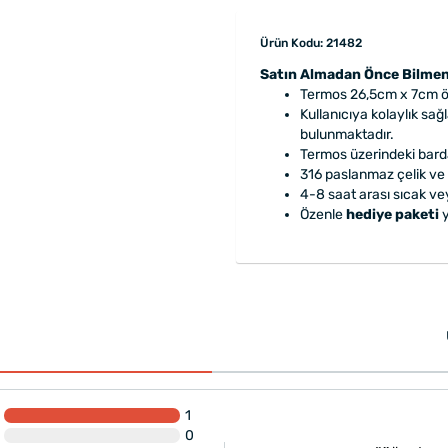
Ürün Kodu: 21482
Satın Almadan Önce Bilmen
Termos 26,5cm x 7cm öl
Kullanıcıya kolaylık sa
bulunmaktadır.
Termos üzerindeki bard
316 paslanmaz çelik ve 
4-8 saat arası sıcak vey
Özenle
hediye paketi
y
1
0