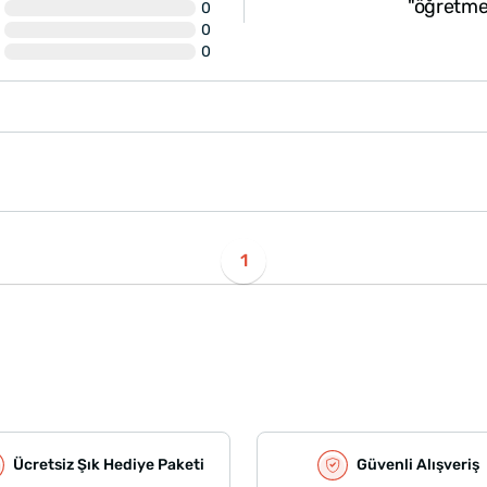
"öğretme
0
0
0
1
Ücretsiz Şık Hediye Paketi
Güvenli Alışveriş