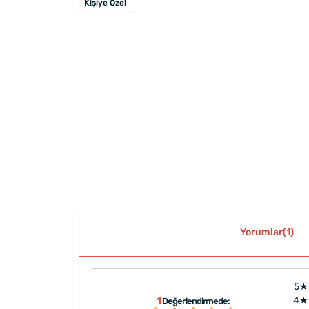
Kişiye Özel
Yorumlar(1)
5★
1
4★
Değerlendirmede: