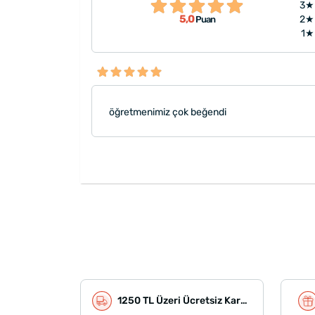
3★
5,0
2★
Puan
1★
öğretmenimiz çok beğendi
1250 TL Üzeri Ücretsiz Kargo