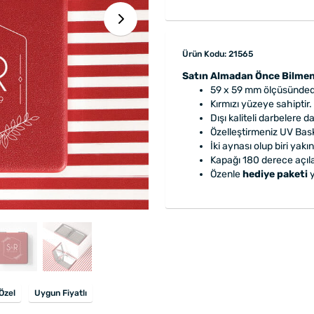
Ürün Kodu: 21565
Satın Almadan Önce Bilmen
59 x 59 mm ölçüsündedi
Kırmızı yüzeye sahiptir.
Dışı kaliteli darbelere da
Özelleştirmeniz UV Baskı
İki aynası olup biri yakın
Kapağı 180 derece açıla
Özenle
hediye paketi
y
Özel
Uygun Fiyatlı