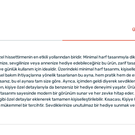
Ü
özel hissettirmenin en etkili yollarından biridir. Minimal harf tasarımıyla 
inize, sevgilinize veya annenize hediye edebileceğiniz bu ürün, zarif tas
ünlük kullanım için idealdir. Üzerindeki minimal harf tasarımı, kişiselleşt
isel bakım ihtiyaçlarına yönelik tasarlanan bu ayna, hem pratik hem de es
anız, bu el aynası tam size göre. Ayrıca, içimden geldi diyerek sevdiklerin
, kişiye özel detaylarıyla da benzersiz bir hediye deneyimi yaşatır. Ür
al tasarımı sayesinde modern bir görünüm sunar ve her zevke hitap eder.
 gibi özel detaylar eklenerek tamamen kişiselleştirilebilir. Kısacası, Kişiy
n mükemmel bir tercihtir. Sevdiklerinize unutulmaz bir hediye sunmak ve 