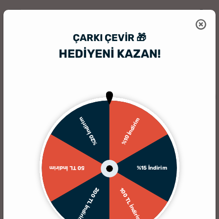
ÇARKI ÇEVIR 🎁
HEDİYENİ KAZAN!
HediyeSepeti
Bebek Hediye Seti
Mavi Ay'a Yolculuk Aylık | Haftalı
%20 İndirim
%10 İndirim
%15 İndirim
50 TL İndirim
200 TL İndirim
100 TL İndirim