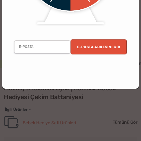
E-POSTA ADRESINI GIR
5 al 4 öde
Kadın
Anne
Bebek
Baby Shower
Kişiye Özel
(3)
Mavi Ay'a Yolculuk Aylık | Haftalık Bebek
Hediyesi Çekim Battaniyesi
İlgili Ürünler
Tümünü Gör
Bebek Hediye Seti Ürünleri