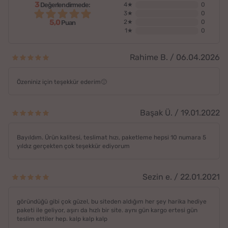
3
Değerlendirmede:
4★
0
3★
0
5,0
2★
0
Puan
1★
0
Rahime B. / 06.04.2026
Özeniniz için teşekkür ederim🙂
Başak Ü. / 19.01.2022
Bayıldım. Ürün kalitesi, teslimat hızı, paketleme hepsi 10 numara 5
yıldız gerçekten çok teşekkür ediyorum
Sezin e. / 22.01.2021
göründüğü gibi çok güzel, bu siteden aldığım her şey harika hediye
paketi ile geliyor, aşırı da hızlı bir site. aynı gün kargo ertesi gün
teslim ettiler hep. kalp kalp kalp