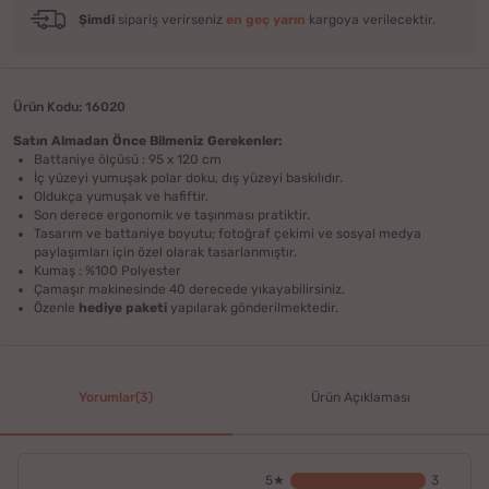
Şimdi
sipariş verirseniz
en geç yarın
kargoya verilecektir.
Ürün Kodu: 16020
Satın Almadan Önce Bilmeniz Gerekenler:
Battaniye ölçüsü : 95 x 120 cm
İç yüzeyi yumuşak polar doku, dış yüzeyi baskılıdır.
Oldukça yumuşak ve hafiftir.
Son derece ergonomik ve taşınması pratiktir.
Tasarım ve battaniye boyutu; fotoğraf çekimi ve sosyal medya
paylaşımları için özel olarak tasarlanmıştır.
Kumaş : %100 Polyester
Çamaşır makinesinde 40 derecede yıkayabilirsiniz.
Özenle
hediye paketi
yapılarak gönderilmektedir.
Yorumlar(3)
Ürün Açıklaması
5★
3