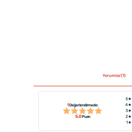
Yorumlar(1)
5★
1
4★
Değerlendirmede:
3★
5,0
2★
Puan
1★