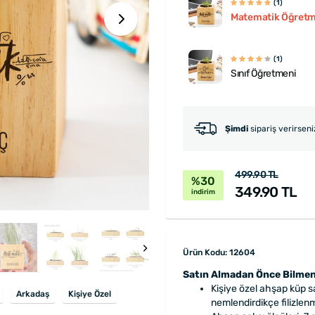
(1)
Matematik Öğretm
(1)
Sınıf Öğretmeni
Şimdi
sipariş verirsen
499.90 TL
%30
349.90 TL
indirim
Ürün Kodu: 12604
Satın Almadan Önce Bilmen
Kişiye özel ahşap küp sa
Arkadaş
Kişiye Özel
nemlendirdikçe filizlen