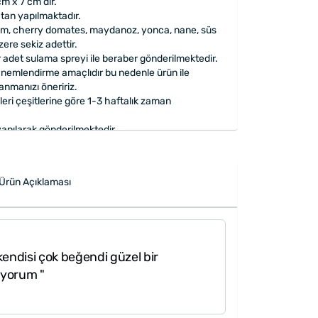
cm x 7 cm'dir.
tan yapılmaktadır.
, çim, cherry domates, maydanoz, yonca, nane, süs
ere sekiz adettir.
 adet sulama spreyi ile beraber gönderilmektedir.
nemlendirme amaçlıdır bu nedenle ürün ile
lanmanızı öneririz.
eleri çeşitlerine göre 1-3 haftalık zaman
apılarak gönderilmektedir.
Ürün Açıklaması
endisi çok beğendi güzel bir
üyorum "