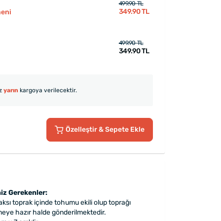
499.90 TL
349.90 TL
eni
499.90 TL
349.90 TL
iz
yarın
kargoya verilecektir.
Özelleştir
& Sepete Ekle
iz Gerekenler:
ksı toprak içinde tohumu ekili olup toprağı
meye hazır halde gönderilmektedir.