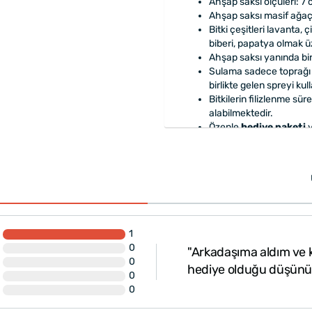
Ahşap saksı ölçüleri: 7 
Ahşap saksı masif ağaç
Bitki çeşitleri lavanta
biberi, papatya olmak üz
Ahşap saksı yanında bir
Sulama sadece toprağı 
birlikte gelen spreyi kul
Bitkilerin filizlenme sür
alabilmektedir.
Özenle
hediye paketi
y
1
0
"Arkadaşıma aldım ve k
0
hediye olduğu düşün
0
0