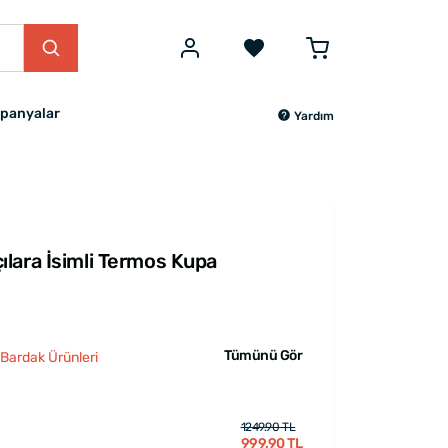
panyalar
Yardım
lara İsimli Termos Kupa
Tümünü Gör
 Bardak Ürünleri
1249.90 TL
999.90 TL