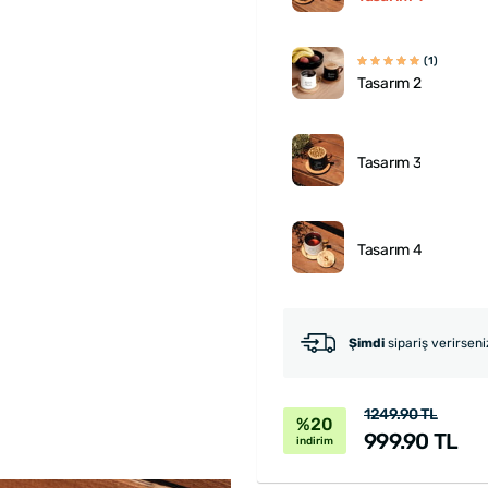
(1)
Tasarım 2
Tasarım 3
Tasarım 4
Şimdi
sipariş verirsen
1249.90 TL
%20
999.90 TL
indirim