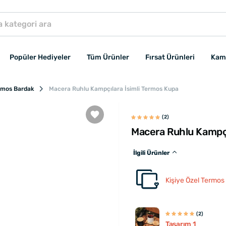
Popüler Hediyeler
Tüm Ürünler
Fırsat Ürünleri
Kam
ermos Bardak
Macera Ruhlu Kampçılara İsimli Termos Kupa
(2)
Macera Ruhlu Kampçı
İlgili Ürünler
Kişiye Özel Termos
(2)
Tasarım 1