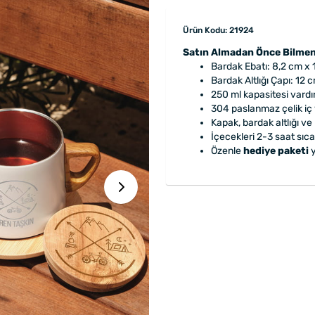
Ürün Kodu: 21924
Satın Almadan Önce Bilmen
Bardak Ebatı: 8,2 cm x 
Bardak Altlığı Çapı: 12 
250 ml kapasitesi vardır
304 paslanmaz çelik iç
Kapak, bardak altlığı v
İçecekleri 2-3 saat sıca
Özenle
hediye paketi
y