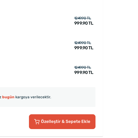
1249.90 TL
999.90 TL
1249.90 TL
999.90 TL
1249.90 TL
999.90 TL
iz
bugün
kargoya verilecektir.
Özelleştir
& Sepete Ekle