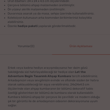
Ürün Ebatları: 24 x 24 x 4,5 cm ölçülerindedir.
Çerçeve bölümü ahşap malzemeden üretilmiştir.
Ön yüzeyi akrilik malzemeden üretilmiştir.
Duvarınıza asarak ya da masa, sehpa üzerinde kullanabilirsiniz.
Koleksiyon kutunuzun arka kısmından birikimlerinizi kolaylıkla
alabilirsiniz.
Özenle
hediye paketi
yapılarak gönderilmektedir.
Yorumlar(0)
Ürün Açıklaması
Erkek veya kadına hediye arayışındaysanız her daim gözü
takıldığında sizi hatırlayabileceği bir hediye olan
Let the
Adventure Begin Tasarımlı Ahşap Kumbara
tercih edebilirsiniz.
Arkadaşınızın veya sevgilinizin evinde ve ofisinde sizden bir hatıra
olarak saklayabileceği bir eşya verebilirsiniz. 24x24x4.5 cm
ölçülerinde olan ahşap kumbaranın bir bölümü dekoratif tablo
özelliği gösterirken bir bölümü de kumbara olarak kullanılabilir.
Kumbara bölümü ahşap bir çerçeve ile çevrilidir ve modern olduğu
şık bir görüntü ile de arkadaşınızın odasının dekorasyonuna uyum
sağlar.