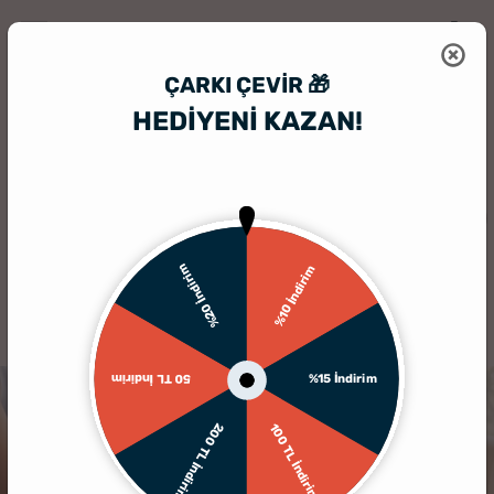
ÇARKI ÇEVIR 🎁
HEDİYENİ KAZAN!
HediyeSepeti
Hediyelik Kumbara
Let the Adventure Begin Tasarım
%20 İndirim
%10 İndirim
%15 İndirim
50 TL İndirim
200 TL İndirim
100 TL İndirim