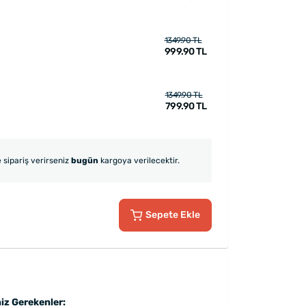
1349.90 TL
999.90 TL
1349.90 TL
799.90 TL
 sipariş verirseniz
bugün
kargoya verilecektir.
Sepete Ekle
iz Gerekenler: