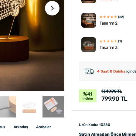
(22)
Tasarım 2
(1)
Tasarım 3
4 Saat 0 Dakika
içinde
1349.90 TL
%41
799.90 TL
indirim
Ürün Kodu: 13280
cuk
Arkadaş
Arabalar
Satın Almadan Önce Bilmen