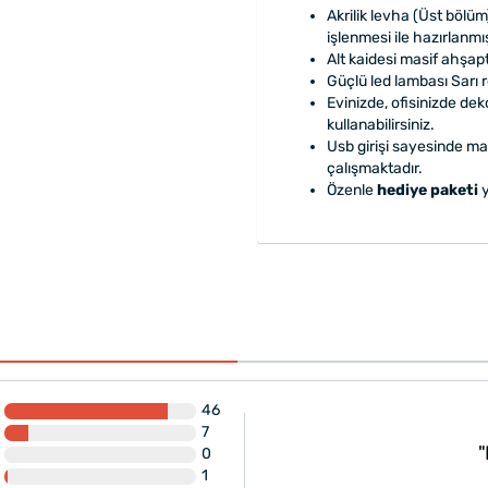
Akrilik levha (Üst bölüm
işlenmesi ile hazırlanmış
Alt kaidesi masif ahşap
Güçlü led lambası Sarı 
Evinizde, ofisinizde de
kullanabilirsiniz.
Usb girişi sayesinde ma
çalışmaktadır.
Özenle
hediye paketi
y
46
ım çok beğendi sadece
7
ı erkeklere alınabilecek
"
0
1
ebilirim"