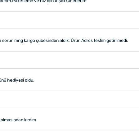
ederim.Paketleme ve hız için teşekkür ederim
e sorun mng kargo şubesinden aldık. Ürün Adres teslim getirilmedi.
günü hediyesi oldu.
k olmasından kırdım