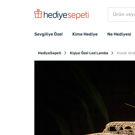
Sevgiliye Özel
Kime Hediye
Ne Hediyesi
HediyeSepeti
Kişiye Özel Led Lamba
Klasik Ara