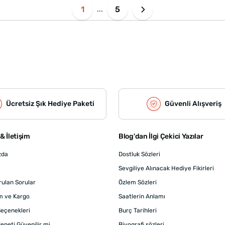
1
5
...
Ücretsiz Şık Hediye Paketi
Güvenli Alışveriş
& İletişim
Blog'dan İlgi Çekici Yazılar
zda
Dostluk Sözleri
Sevgiliye Alınacak Hediye Fikirleri
rulan Sorular
Özlem Sözleri
m ve Kargo
Saatlerin Anlamı
eçenekleri
Burç Tarihleri
epeti Güvenilir mi
Biyografi sözleri