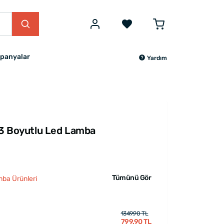
panyalar
Yardım
i 3 Boyutlu Led Lamba
Tümünü Gör
mba Ürünleri
1349.90 TL
799.90 TL