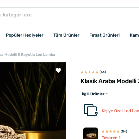
Popüler Hediyeler
Tüm Ürünler
Fırsat Ürünleri
Kam
ba Modelli 3 Boyutlu Led Lamba
(54)
Klasik Araba Modell
İlgili Ürünler
Kişiye Özel Led La
(54)
Tasarım 1