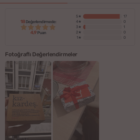
5★
17
18
Değerlendirmede:
4★
0
3★
1
4,9
2★
0
Puan
1★
0
Fotoğraflı Değerlendirmeler