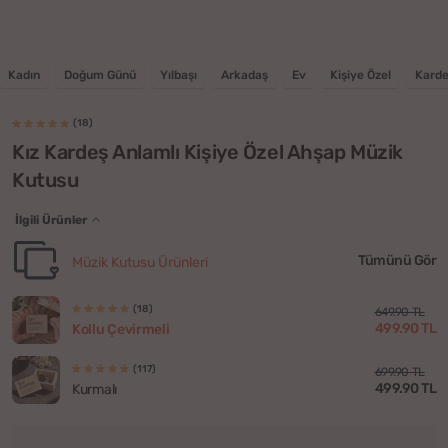
Kadın
Doğum Günü
Yılbaşı
Arkadaş
Ev
Kişiye Özel
Kard
(18)
Kız Kardeş Anlamlı Kişiye Özel Ahşap Müzik
Kutusu
İlgili Ürünler
Tümünü Gör
Müzik Kutusu Ürünleri
(18)
649.90 TL
499.90 TL
Kollu Çevirmeli
(117)
699.90 TL
499.90 TL
Kurmalı