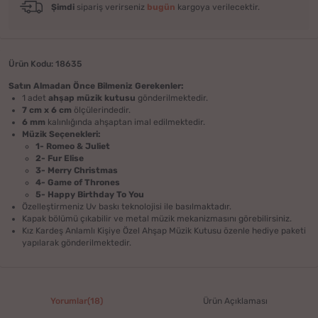
Şimdi
sipariş verirseniz
bugün
kargoya verilecektir.
Ürün Kodu: 18635
Satın Almadan Önce Bilmeniz Gerekenler:
1 adet
ahşap müzik kutusu
gönderilmektedir.
7 cm x 6 cm
ölçülerindedir.
6 mm
kalınlığında ahşaptan imal edilmektedir.
Müzik Seçenekleri:
​1- Romeo & Juliet
2-
Fur Elise
3- Merry Christmas
4- Game of Thrones
5- Happy Birthday To You
Özelleştirmeniz Uv baskı teknolojisi ile basılmaktadır.
Kapak bölümü çıkabilir ve metal müzik mekanizmasını görebilirsiniz.
Kız Kardeş Anlamlı Kişiye Özel Ahşap Müzik Kutusu özenle hediye paketi
yapılarak gönderilmektedir.
Yorumlar(18)
Ürün Açıklaması