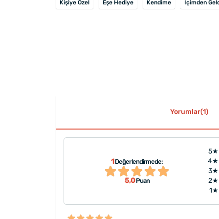
Kişiye Özel
Eşe Hediye
Kendime
İçimden Gel
Yorumlar(1)
5★
1
4★
Değerlendirmede:
3★
5,0
2★
Puan
1★