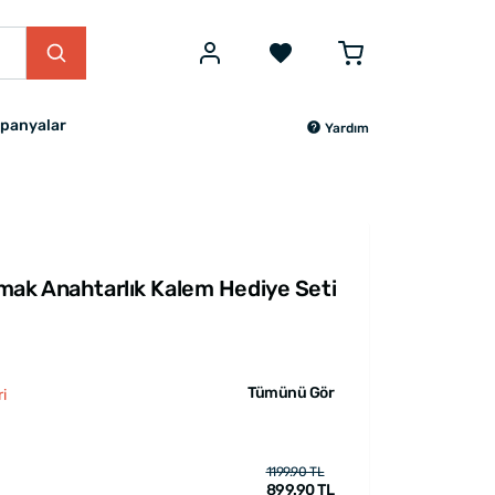
panyalar
Yardım
mak Anahtarlık Kalem Hediye Seti
Tümünü Gör
i
1199.90 TL
899.90 TL