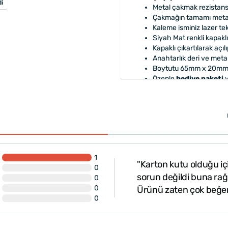
di
Metal çakmak rezistans
Çakmağın tamamı metal
Kaleme isminiz lazer tek
Siyah Mat renkli kapakl
Kapaklı çıkartılarak açı
Anahtarlık deri ve metal
Boytutu 65mm x 20mm'
Özenle
hediye paketi
y
1
"Karton kutu olduğu iç
0
sorun değildi buna ra
0
0
Ürünü zaten çok beğend
0