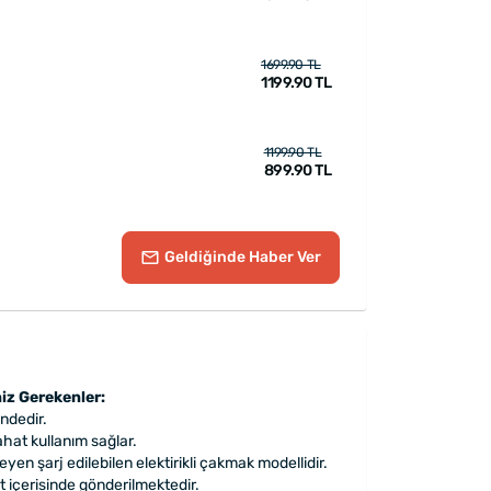
1699.90 TL
1199.90 TL
1199.90 TL
899.90 TL
Geldiğinde
Haber Ver
iz Gerekenler:
ndedir.
ahat kullanım sağlar.
en şarj edilebilen elektirikli çakmak modellidir.
t içerisinde gönderilmektedir.