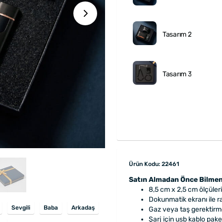
Tasarım 2
Tasarım 3
Ürün Kodu: 22461
Satın Almadan Önce Bilmen
8,5 cm x 2,5 cm ölçüleri
Dokunmatik ekranı ile r
Sevgili
Baba
Arkadaş
Gaz veya taş gerektirmey
Şarj için usb kablo pake