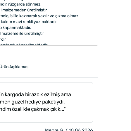
lıdır, rüzgarda sönmez.
 malzemeden üretilmiştir.
nolojisi ile kazınarak yazılır ve çıkma olmaz.
ı kalem mavi renkli yazmaktadır.
lıp kapanmaktadır.
 malzeme ile üretilmiştir
dir
apılarak gönderilmektedir.
Ürün Açıklaması
in kargoda birazcık ezilmiş ama
ğmen güzel hediye paketiydi.
im özellikle çakmak çık k..."
Merve G. / 10.06.2026