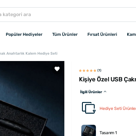
Popüler Hediyeler
Tüm Ürünler
Fırsat Ürünleri
Kam
mak Anahtarlık Kalem Hediye Seti
(1)
Kişiye Özel USB Çak
İlgili Ürünler
Hediye Seti Ürünler
Tasarım 1