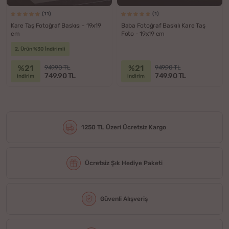
(11)
(1)
Kare Taş Fotoğraf Baskısı - 19x19
Baba Fotoğraf Baskılı Kare Taş
cm
Foto - 19x19 cm
2. Ürün %30 İndirimli
%21
%21
949.90 TL
949.90 TL
749.90 TL
749.90 TL
indirim
indirim
1250 TL Üzeri Ücretsiz Kargo
Ücretsiz Şık Hediye Paketi
Güvenli Alışveriş