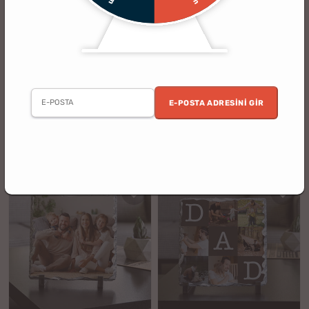
(15)
(22)
Babam ile Anılarımız Fotoğraf
BABA Tasarımlı Masaüstü Taş Foto
Kolajlı Dekoratif Kare Taş Tablo -
- 19x19 cm
19x19 cm
E-POSTA ADRESINI GIR
2. Ürün %30 İndirimli
%21
%21
949.90 TL
949.90 TL
749.90 TL
749.90 TL
indirim
indirim