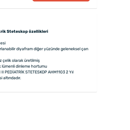
rik Steteskop özellikleri
esi
arlanabilir diyafram diğer yüzünde geleneksel çan
çelik olarak üretilmiş
k lümenli dinleme hortumu
II PEDİATRİK STETESKOP AHM1103 2 Yıl
i altındadır.