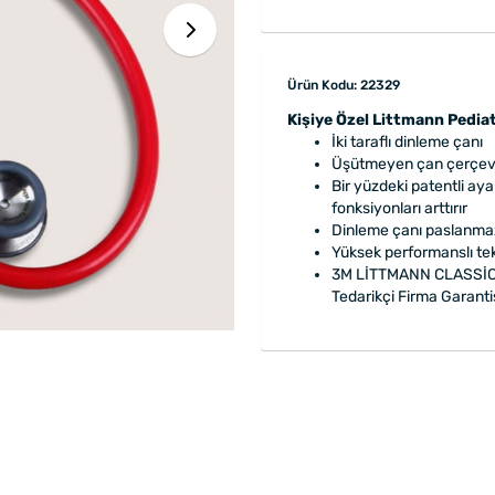
Ürün Kodu: 22329
Kişiye Özel Littmann Pediat
İki taraflı dinleme çanı
Üşütmeyen çan çerçev
Bir yüzdeki patentli ay
fonksiyonları arttırır
Dinleme çanı paslanmaz 
Yüksek performanslı te
3M LİTTMANN CLASSİC 
Tedarikçi Firma Garantis