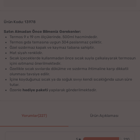
Ürün Kodu: 13978
Satın Almadan Önce Bilmeniz Gerekenler:
Termos 9 x 19 cm ölçülerinde, 500ml hacmindedir.
Termos gıda temasına uygun 304 paslanmaz çeliktir.
Özel sızdırmaz kapak ve kaymaz tabana sahiptir.
Mat siyah renklidir.
Sıcak içeceklerde kullanmadan önce sıcak suyla çalkalayarak termosun
içini ısıtmanız önerilmektedir.
Özellikle sıcak sıvılarda dökülme ve sızdırma ihtimaline karşı dikkatli
olunması tavsiye edilir.
İçine koyduğunuz sıcak ya da soğuk sıvıyı kendi sıcaklığında uzun süre
tutar.
Özenle
hediye paketi
yapılarak gönderilmektedir.
Yorumlar(227)
Ürün Açıklaması
5★
210