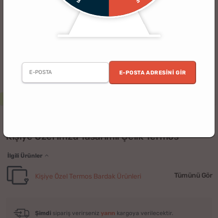
E-POSTA ADRESINI GIR
2. Ürün %30 İndirimli
Erkek
Kadın
Doğum Günü
Babalar Günü
(227)
Kişiye Özel İmza Tasarımlı Çelik Termos
İlgili Ürünler
Tümünü Gör
Kişiye Özel Termos Bardak Ürünleri
Şimdi
sipariş verirseniz
yarın
kargoya verilecektir.