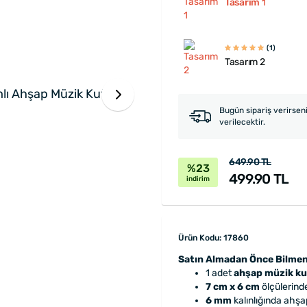
Tasarım 1
(1)
Tasarım 2
Bugün sipariş verirsen
verilecektir.
649.90 TL
%23
499.90 TL
indirim
Ürün Kodu: 17860
Satın Almadan Önce Bilmen
1 adet
ahşap müzik k
7 cm x 6 cm
ölçülerinde
6 mm
kalınlığında ahşa