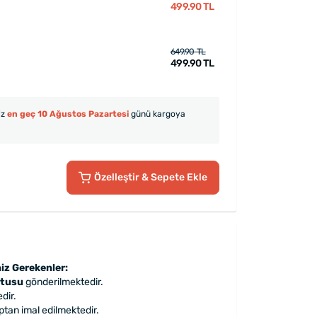
499.90 TL
649.90 TL
499.90 TL
iz
en geç 10 Ağustos Pazartesi
günü kargoya
Özelleştir
& Sepete Ekle
iz Gerekenler:
utusu
gönderilmektedir.
dir.
ptan imal edilmektedir.