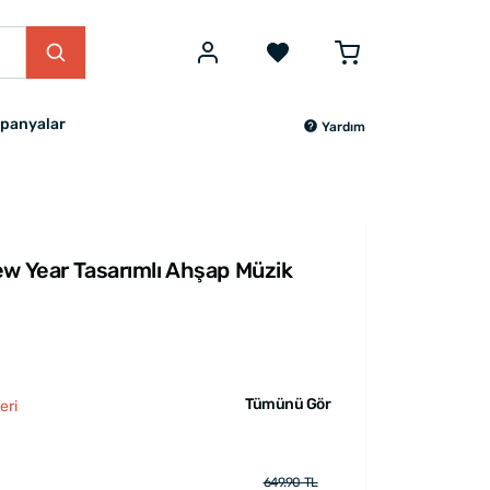
panyalar
Yardım
ew Year Tasarımlı Ahşap Müzik
Tümünü Gör
eri
649.90 TL