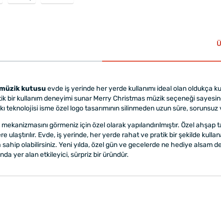
Ü
p müzik kutusu
evde iş yerinde her yerde kullanımı ideal olan oldukça kul
pratik bir kullanım deneyimi sunar Merry Christmas müzik seçeneği sayesin
baskı teknolojisi isme özel logo tasarımının silinmeden uzun süre, sorunsu
ik mekanizmasını görmeniz için özel olarak yapılandırılmıştır. Özel ahşa
ere ulaştırılır. Evde, iş yerinde, her yerde rahat ve pratik bir şekilde kull
la sahip olabilirsiniz. Yeni yılda, özel gün ve gecelerde ne hediye alsam d
da yer alan etkileyici, sürpriz bir üründür.