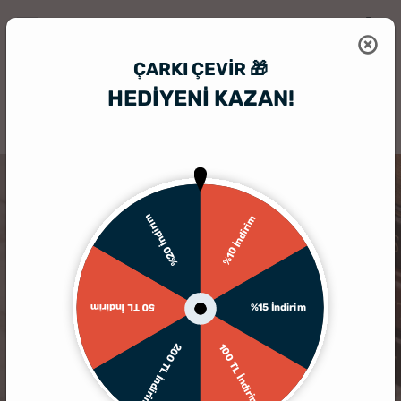
ÇARKI ÇEVIR 🎁
HEDİYENİ KAZAN!
HediyeSepeti
Kişiye Özel Hediyelik Aksesuar
Fotoğraflı ve İsimli An
%20 İndirim
%10 İndirim
%15 İndirim
50 TL İndirim
200 TL İndirim
100 TL İndirim