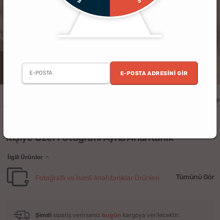
E-POSTA ADRESINI GIR
Erkek
Kadın
Yıldönümü
Doğum Günü
Sevgililer Günü
Yılbaşı
(3)
Kişiye Özel Fotoğraflı Ayna Anahtarlık
İlgili Ürünler
Tümünü Gör
Fotoğraflı ve İsimli Anahtarlıklar Ürünleri
Şimdi
sipariş verirseniz
bugün
kargoya verilecektir.