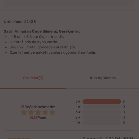
Ürün Kodu: 22433
Satın Almadan Önce Bilmeniz Gerekenler:
4.8 cm x 3.6 cm ölçülerindedir.
İki tarafında da ayna vardır.
Dayanıklı metal gövdeden üretilmiştir.
Özenle
hediye paketi
yapılarak gönderilmektedir.
Yorumlar(3)
Ürün Açıklaması
5★
3
3
Değerlendirmede:
4★
0
3★
0
5,0
2★
0
Puan
1★
0
Şeyma E. / 21.06.2026