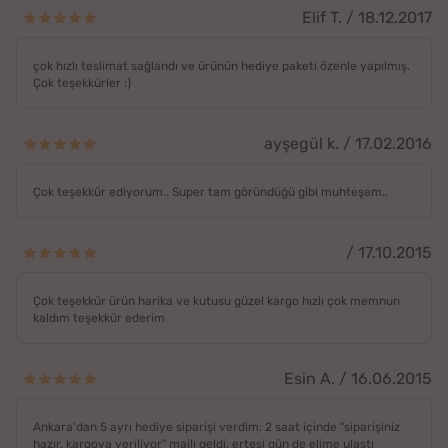
Elif T. / 18.12.2017
çok hızlı teslimat sağlandı ve ürünün hediye paketi özenle yapılmış.
Çok teşekkürler :)
ayşegül k. / 17.02.2016
Çok teşekkür ediyorum.. Super tam göründüğü gibi muhteşem..
/ 17.10.2015
Çok teşekkür ürün harika ve kutusu güzel kargo hızlı çok memnun
kaldım teşekkür ederim
Esin A. / 16.06.2015
Ankara'dan 5 ayrı hediye siparişi verdim: 2 saat içinde "siparişiniz
hazır, kargoya veriliyor" maili geldi. ertesi gün de elime ulaştı