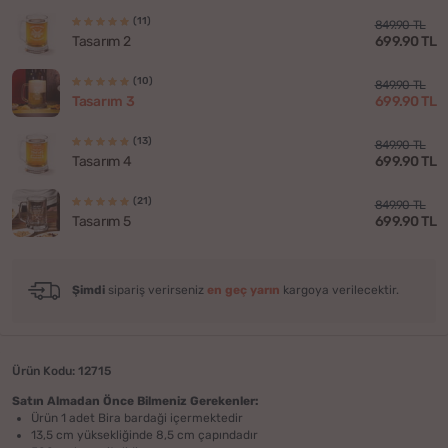
(11)
849.90 TL
699.90 TL
Tasarım 2
(10)
849.90 TL
699.90 TL
Tasarım 3
(13)
849.90 TL
699.90 TL
Tasarım 4
(21)
849.90 TL
699.90 TL
Tasarım 5
Şimdi
sipariş verirseniz
en geç yarın
kargoya verilecektir.
Ürün Kodu: 12715
Satın Almadan Önce Bilmeniz Gerekenler:
Ürün 1 adet Bira bardaği içermektedir
13,5 cm yüksekliğinde 8,5 cm çapındadır