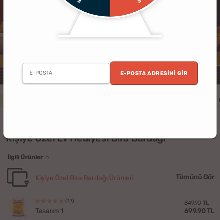
E-POSTA ADRESINI GIR
2. Ürün %30 İndirimli
Erkek
Kadın
Arkadaş
Ev
Hatıralık
(10)
Kişiye Özel Ev Hediyesi Bira Bardağı
İlgili Ürünler
Tümünü Gör
Kişiye Özel Bira Bardağı Ürünleri
(17)
849.90 TL
699.90 TL
Tasarım 1