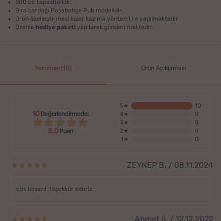
500 cc kapasitelidir.
Bira bardağı Paşabahçe Pub modelidir.
Ürün özelleştirmesi lazer kazıma yöntemi ile yapılmaktadır.
Özenle
hediye paketi
yapılarak gönderilmektedir.
Yorumlar(10)
Ürün Açıklaması
5★
10
10
Değerlendirmede:
4★
0
3★
0
5,0
2★
0
Puan
1★
0
ZEYNEP B. / 08.11.2024
çok başarılı teşekkür ederiz
Ahmet ö. / 12.12.2022