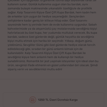
içecekler için uygundur. Ergonomik tutma sapı sayesinde rahat bir
kullanım sunar. Günlük kullanıma uygun olan bu bardak, aynı
zamanda bulaşık makinesinde yıkanabilir özelliğiyle de pratiklik
sağlar. Kalp Tasarımlı Kişiye Özel Çift Kupa Bardak, hem kadın hem
de erkekler için uygun bir hediye seçeneğidir. Gençlerden
yetişkinlere kadar geniş bir kitleye hitap eder. Özel tasarımı
sayesinde hem iş yerinde hem de evde kullanıma uygundur. Sabah
kahvelerinizde ya da akşamüstü çay molalarınızda sevdiğiniz kişiyi
hatırlatacak bu özel kupa, her yudumda mutluluk verecek. Bu kupa
bardak, sadece özel günlerde değil, günlük hayatta da sevdiğiniz
kişiyi mutlu etmek için harika bir seçimdir. Yılbaşı, doğum günü,
yıldönümü, Sevgililer Günü gibi özel günlerde hediye olarak tercih
edilebileceği gibi, sıradan bir günü anlamlı kılmak için de
kullanılabilir. Kalp Tasarımlı Kişiye Özel Çift Kupa Bardak ile
sevdiğiniz kişiye hem anlamlı hem de kullanışlı bir hediye
sunabilirsiniz. Romantik bir jest yapmak isteyenler için ideal olan bu
ürün, sevginizi ifade etmenin en güzel yollarından biri olacak. Şimdi
sipariş verin ve sevdiklerinizi mutlu edin!
1250 TL Üzeri Ücretsiz Kargo