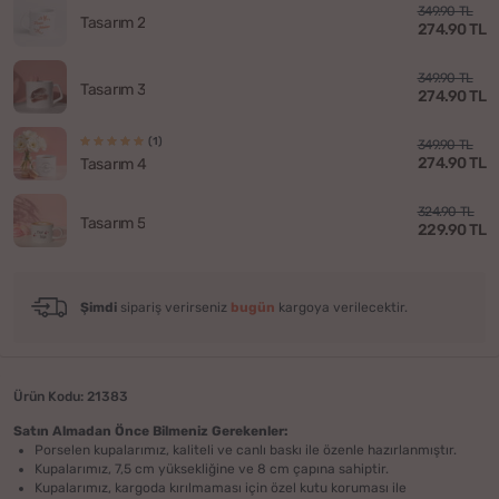
349.90 TL
Tasarım 2
274.90 TL
349.90 TL
Tasarım 3
274.90 TL
(1)
349.90 TL
274.90 TL
Tasarım 4
324.90 TL
Tasarım 5
229.90 TL
Şimdi
sipariş verirseniz
bugün
kargoya verilecektir.
Ürün Kodu: 21383
Satın Almadan Önce Bilmeniz Gerekenler:
Porselen kupalarımız, kaliteli ve canlı baskı ile özenle hazırlanmıştır.
Kupalarımız, 7,5 cm yüksekliğine ve 8 cm çapına sahiptir.
Kupalarımız, kargoda kırılmaması için özel kutu koruması ile