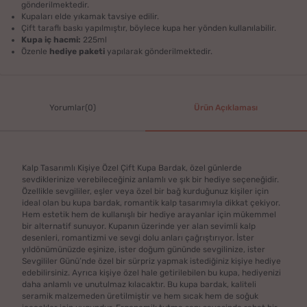
gönderilmektedir.
Kupaları elde yıkamak tavsiye edilir.
Çift taraflı baskı yapılmıştır, böylece kupa her yönden kullanılabilir.
Kupa iç hacmi:
225ml
Özenle
hediye paketi
yapılarak gönderilmektedir.
Yorumlar(0)
Ürün Açıklaması
Kalp Tasarımlı Kişiye Özel Çift Kupa Bardak, özel günlerde
sevdiklerinize verebileceğiniz anlamlı ve şık bir hediye seçeneğidir.
Özellikle sevgililer, eşler veya özel bir bağ kurduğunuz kişiler için
ideal olan bu kupa bardak, romantik kalp tasarımıyla dikkat çekiyor.
Hem estetik hem de kullanışlı bir hediye arayanlar için mükemmel
bir alternatif sunuyor. Kupanın üzerinde yer alan sevimli kalp
desenleri, romantizmi ve sevgi dolu anları çağrıştırıyor. İster
yıldönümünüzde eşinize, ister doğum gününde sevgilinize, ister
Sevgililer Günü’nde özel bir sürpriz yapmak istediğiniz kişiye hediye
edebilirsiniz. Ayrıca kişiye özel hale getirilebilen bu kupa, hediyenizi
daha anlamlı ve unutulmaz kılacaktır. Bu kupa bardak, kaliteli
seramik malzemeden üretilmiştir ve hem sıcak hem de soğuk