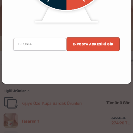
E-POSTA ADRESINI GIR
Erkek
Kadın
Yıldönümü
Doğum Günü
Sevgililer Günü
Yılbaşı
Kişiye Özel Aşk Kupa Bardağı
İlgili Ürünler
Tümünü Gör
Kişiye Özel Kupa Bardak Ürünleri
349.90 TL
Tasarım 1
274.90 TL