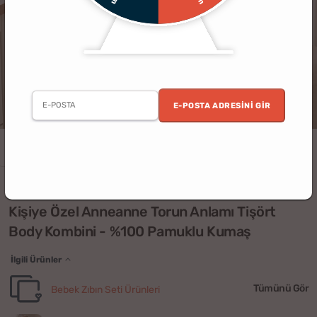
E-POSTA ADRESINI GIR
Kadın
Anneler Günü
Anne
Ev
Kişiye Özel
(2)
Kişiye Özel Anneanne Torun Anlamı Tişört
Body Kombini - %100 Pamuklu Kumaş
İlgili Ürünler
Tümünü Gör
Bebek Zıbın Seti Ürünleri