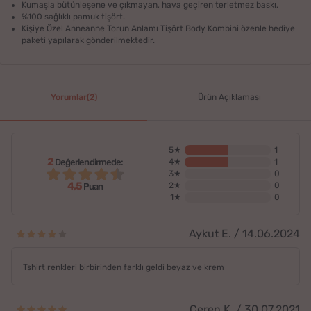
Kumaşla bütünleşene ve çıkmayan, hava geçiren terletmez baskı.
%100 sağlıklı pamuk tişört.
Kişiye Özel Anneanne Torun Anlamı Tişört Body Kombini özenle hediye
paketi yapılarak gönderilmektedir.
Yorumlar(2)
Ürün Açıklaması
5★
1
2
Değerlendirmede:
4★
1
3★
0
4,5
2★
0
Puan
1★
0
Aykut E. / 14.06.2024
Tshirt renkleri birbirinden farklı geldi beyaz ve krem
Ceren K. / 30.07.2021