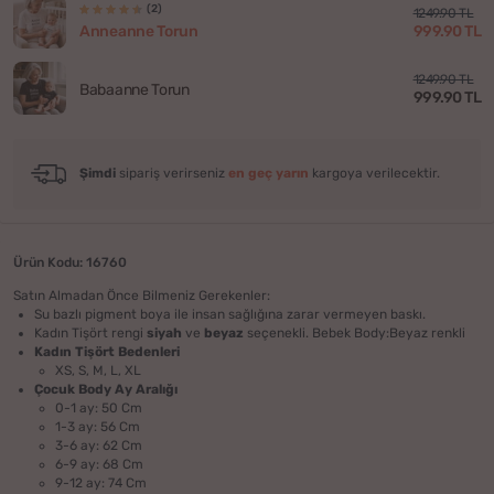
(2)
1249.90 TL
999.90 TL
Anneanne Torun
1249.90 TL
Babaanne Torun
999.90 TL
Şimdi
sipariş verirseniz
en geç yarın
kargoya verilecektir.
Ürün Kodu: 16760
Satın Almadan Önce Bilmeniz Gerekenler:
Su bazlı pigment boya ile insan sağlığına zarar vermeyen baskı.
Kadın Tişört rengi
siyah
ve
beyaz
seçenekli. Bebek Body:Beyaz renkli
Kadın Tişört Bedenleri
XS, S, M, L, XL
Çocuk Body Ay Aralığı
​0-1 ay: 50 Cm
1-3 ay: 56 Cm
3-6 ay: 62 Cm
6-9 ay: 68 Cm
9-12 ay: 74 Cm