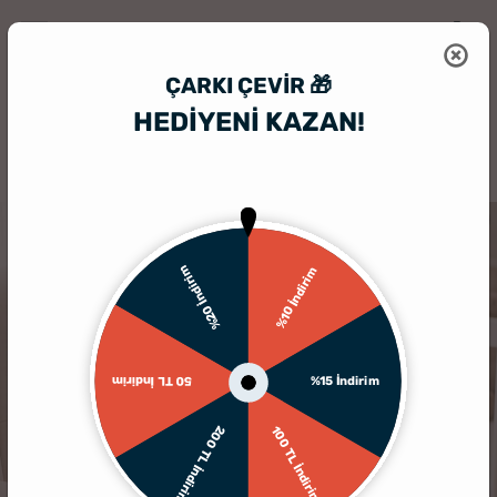
ÇARKI ÇEVIR 🎁
HEDİYENİ KAZAN!
HediyeSepeti
Bebek Zıbın Seti
Kişiye Özel Anneanne Torun Anlamı
%20 İndirim
%10 İndirim
%15 İndirim
50 TL İndirim
200 TL İndirim
100 TL İndirim