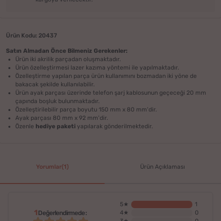
Ürün Kodu: 20437
Satın Almadan Önce Bilmeniz Gerekenler:
Ürün iki akrilik parçadan oluşmaktadır.
Ürün özelleştirmesi lazer kazıma yöntemi ile yapılmaktadır.
Özelleştirme yapılan parça ürün kullanımını bozmadan iki yöne de
bakacak şekilde kullanılabilir.
Ürün ayak parçası üzerinde telefon şarj kablosunun geçeceği 20 mm
çapında boşluk bulunmaktadır.
Özelleştirilebilir parça boyutu 150 mm x 80 mm'dir.
Ayak parçası 80 mm x 92 mm'dir.
Özenle
hediye paketi
yapılarak gönderilmektedir.
Yorumlar(1)
Ürün Açıklaması
5★
1
1
Değerlendirmede:
4★
0