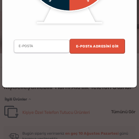
E-POSTA ADRESINI GIR
Erkek
Kadın
Doğum Günü
Sevgili
Ev
Ofis
Kişiye Özel
(1)
Kişiselleştirilebilir Harfli Akrilik Telefon Standı
İlgili Ürünler
Tümünü Gör
Kişiye Özel Telefon Tutucu Ürünleri
Bugün sipariş verirseniz
en geç 10 Ağustos Pazartesi
günü
kargoya verilecektir.