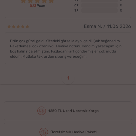
3★
0
5,0
2★
0
Puan
1★
0
Esma N. / 11.06.2026
Ürün çok güzel geldi. Sitedeki görselle aynı geldi. Çok beğenedim.
Paketlemesi çok özenliydi. Hediye notunu kendim yazacağım için
boş halin rica etmiştim. Fazladan kart göndermişler çok mutlu
oldum. Mutlaka tekrardan sipariş vereceğim.
1
1250 TL Üzeri Ücretsiz Kargo
Ücretsiz Şık Hediye Paketi