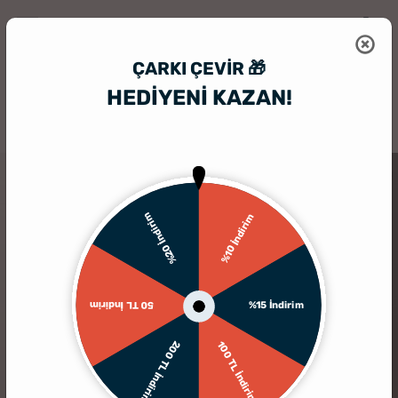
ÇARKI ÇEVIR 🎁
HEDİYENİ KAZAN!
HediyeSepeti
Kişiye Özel Hediyelik Aksesuar
Kişiye Özel Telefon Tu
%20 İndirim
%10 İndirim
%15 İndirim
50 TL İndirim
200 TL İndirim
100 TL İndirim