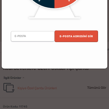
E-POSTA ADRESINI GIR
Erkek
Kadın
Doğum Günü
Sevgili
Arkadaş
Ev
Kişiye Öze
(3)
Kedi Sevenlere Özel Postacı Tipi Çanta
İlgili Ürünler
Tümünü Gör
Kişiye Özel Çanta Ürünleri
Ürün Kodu: 11745