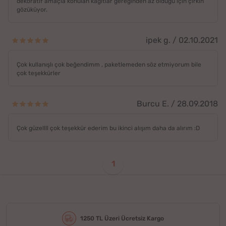
dekoratif amaçla konulan kağıtlar gereğinden az olduğu için çirkin
gözüküyor.
ipek g. / 02.10.2021
Çok kullanışlı çok beğendimm , paketlemeden söz etmiyorum bile
çok teşekkürler
Burcu E. / 28.09.2018
Çok güzellll çok teşekkür ederim bu ikinci alışım daha da alırım :D
1
1250 TL Üzeri Ücretsiz Kargo