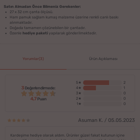
Satın Almadan Önce Bilmeniz Gerekenler:
27 x 32 cm çanta ölçüsü.
Ham pamuk sağlam kumaş malzeme üzerine renkli canlı baskı
alınmaktadır.
Doğada tamamen çözünebilen bir çantadır.
Özenle
hediye paketi
yapılarak gönderilmektedir.
Yorumlar(3)
Ürün Açıklaması
5★
2
3
Değerlendirmede:
4★
1
3★
0
4,7
2★
0
Puan
1★
0
Asuman K. / 05.05.2023
Kardeşime hediye olarak aldım. Ürünler güzel fakat kutunun içine