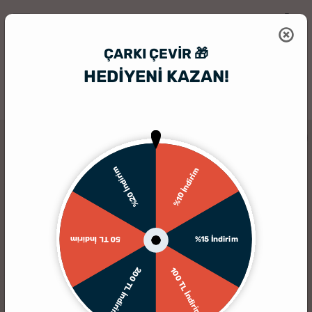
ÇARKI ÇEVIR 🎁
HEDİYENİ KAZAN!
HediyeSepeti
Kişiye Özel Hediyelik Aksesuar
Kişiye Özel Çanta
TÜKENDI
%20 İndirim
%10 İndirim
%15 İndirim
50 TL İndirim
200 TL İndirim
100 TL İndirim