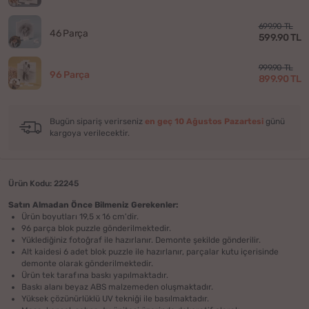
699.90 TL
46 Parça
599.90 TL
999.90 TL
96 Parça
899.90 TL
Bugün sipariş verirseniz
en geç 10 Ağustos Pazartesi
günü
kargoya verilecektir.
Ürün Kodu: 22245
Satın Almadan Önce Bilmeniz Gerekenler:
Ürün boyutları 19,5 x 16 cm'dir.
96 parça blok puzzle gönderilmektedir.
Yüklediğiniz fotoğraf ile hazırlanır. Demonte şekilde gönderilir.
Alt kaidesi 6 adet blok puzzle ile hazırlanır, parçalar kutu içerisinde
demonte olarak gönderilmektedir.
Ürün tek tarafına baskı yapılmaktadır.
Baskı alanı beyaz ABS malzemeden oluşmaktadır.
Yüksek çözünürlüklü UV tekniği ile basılmaktadır.