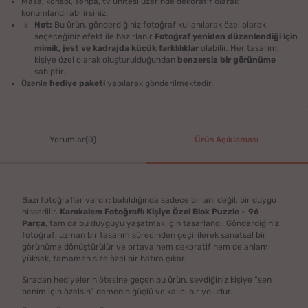
Masa, konsol, sehpa, tv ünitesi üzerinde dekoratif olarak
konumlandırabilirsiniz.
Not:
Bu ürün, gönderdiğiniz fotoğraf kullanılarak özel olarak
seçeceğiniz efekt ile hazırlanır
Fotoğraf yeniden düzenlendiği için
mimik, jest ve kadrajda küçük farklılıklar
olabilir. Her tasarım,
kişiye özel olarak oluşturulduğundan
benzersiz bir görünüme
sahiptir.
Özenle
hediye paketi
yapılarak gönderilmektedir.
Yorumlar(0)
Ürün Açıklaması
Bazı fotoğraflar vardır; bakıldığında sadece bir anı değil, bir duygu
hissedilir.
Karakalem Fotoğraflı Kişiye Özel Blok Puzzle – 96
Parça
, tam da bu duyguyu yaşatmak için tasarlandı. Gönderdiğiniz
fotoğraf, uzman bir tasarım sürecinden geçirilerek sanatsal bir
görünüme dönüştürülür ve ortaya hem dekoratif hem de anlamı
yüksek, tamamen size özel bir hatıra çıkar.
Sıradan hediyelerin ötesine geçen bu ürün, sevdiğiniz kişiye “sen
benim için özelsin” demenin güçlü ve kalıcı bir yoludur.