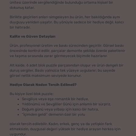
ünitesi üzerinde sergilendiğinde bulunduğu ortama kişisel bir
dokunuş katar.
Birlikte geçirilen anları simgeleyen bu ürün, her bakıldığında aynı
duyguyu yeniden yaşatır. Bu yönüyle sadece bir hediye değil, kalıcı
bir hatıradır.
Kalite ve Güven Detayları
Ürün, profesyonel üretim ve baskı sürecinden geçirilir. Görsel baskı
öncesinde kontrol edilir, parçalar demonte şekilde özenle paketlenir
ve taşıma sırasında zarar görmeyecek biçimde hazırlanır.
Alt kaide, 6 adet blok puzzle parçasından oluşur ve ürün dengeli bir
duruş sergiler. Baskı yalnızca tek yüzeye uygulanır; bu sayede
görsel netlik maksimum seviyede korunur.
Hediye Olarak Neden Tercih Edilmeli?
Bu kişiye özel blok puzzle;
Sevgiliye veya eşe romantik bir hediye,
Yıldönümü ve Sevgililer Günü için anlamlı bir sürpriz,
Doğum günü veya yılbaşı için kalıcı bir hatıra,
“İçimden geldi” demenin özel bir yolu
olarak tercih edilebilir. Kadın, erkek, genç ya da yetişkin fark
etmeksizin, duygusal değeri yüksek bir hediye arayan herkes için
uygundur.