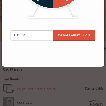
E-POSTA ADRESINI GIR
Erkek
Kadın
Yıldönümü
Doğum Günü
Sevgililer Günü
Yılbaşı
Karakalem Fotoğraflı Kişiye Özel Blok Puzzle -
96 Parça
İlgili Ürünler
Tümünü Gör
Kişiye Özel Puzzle Ürünleri
1399.90 TL
144 Parça
1149.90 TL