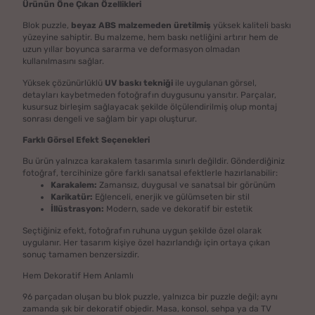
Ürünün Öne Çıkan Özellikleri
Blok puzzle,
beyaz ABS malzemeden üretilmiş
yüksek kaliteli baskı
yüzeyine sahiptir. Bu malzeme, hem baskı netliğini artırır hem de
uzun yıllar boyunca sararma ve deformasyon olmadan
kullanılmasını sağlar.
Yüksek çözünürlüklü
UV baskı tekniği
ile uygulanan görsel,
detayları kaybetmeden fotoğrafın duygusunu yansıtır. Parçalar,
kusursuz birleşim sağlayacak şekilde ölçülendirilmiş olup montaj
sonrası dengeli ve sağlam bir yapı oluşturur.
Farklı Görsel Efekt Seçenekleri
Bu ürün yalnızca karakalem tasarımla sınırlı değildir. Gönderdiğiniz
fotoğraf, tercihinize göre farklı sanatsal efektlerle hazırlanabilir:
Karakalem:
Zamansız, duygusal ve sanatsal bir görünüm
Karikatür:
Eğlenceli, enerjik ve gülümseten bir stil
İllüstrasyon:
Modern, sade ve dekoratif bir estetik
Seçtiğiniz efekt, fotoğrafın ruhuna uygun şekilde özel olarak
uygulanır. Her tasarım kişiye özel hazırlandığı için ortaya çıkan
sonuç tamamen benzersizdir.
Hem Dekoratif Hem Anlamlı
96 parçadan oluşan bu blok puzzle, yalnızca bir puzzle değil; aynı
zamanda şık bir dekoratif objedir. Masa, konsol, sehpa ya da TV