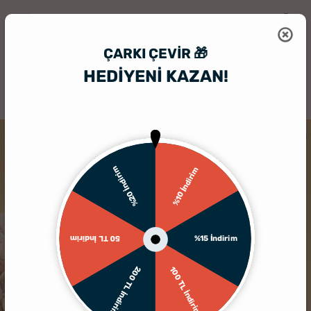
ÇARKI ÇEVIR 🎁
HEDİYENİ KAZAN!
HediyeSepeti
Kişiye Özel Puzzle
Karakalem Fotoğraflı Kişiye Özel B
%20 İndirim
%10 İndirim
%15 İndirim
50 TL İndirim
200 TL İndirim
100 TL İndirim