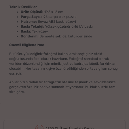
Teknik Özellikler
Ürün Ölçüsü:
19,5 x 16 cm
Parça Sayısı:
96 parça blok puzzle
Malzeme:
Beyaz ABS baskı yüzeyi
Baskı Tekniği:
Yüksek çözünürlüklü UV baskı
Baskı:
Tek yüzey
Gönderim:
Demonte şekilde, kutu içerisinde
Önemli Bilgilendirme
Bu ürün, yüklediğiniz fotoğraf kullanılarak seçtiğiniz efekt
doğrultusunda özel olarak hazırlanır. Fotoğraf sanatsal olarak
yeniden düzenlendiği için mimik, jest ve kadrajda küçük farklılıklar
oluşabilir. Her tasarım kişiye özel üretildiğinden ortaya çıkan sonuç
eşsizdir.
Anılarınızı sıradan bir fotoğrafın ötesine taşımak ve sevdiklerinize
gerçekten özel bir hediye sunmak istiyorsanız, bu blok puzzle tam
size göre.
1250 TL Üzeri Ücretsiz Kargo