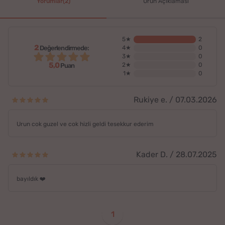
Yorumlar(2)
Ürün Açıklaması
5★
2
2
Değerlendirmede:
4★
0
3★
0
5,0
2★
0
Puan
1★
0
Rukiye e. / 07.03.2026
Urun cok guzel ve cok hizli geldi tesekkur ederim
Kader D. / 28.07.2025
bayıldık ❤️
1