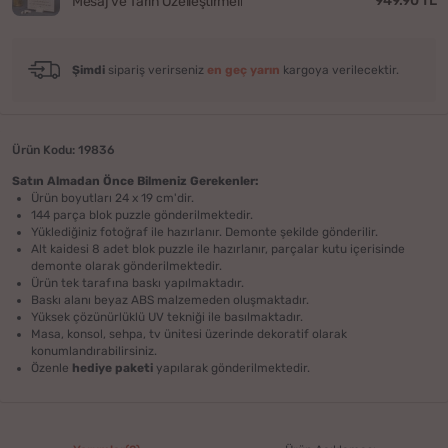
949.90 TL
Mesaj ve Tarih Özelleştirmeli
Şimdi
sipariş verirseniz
en geç yarın
kargoya verilecektir.
Ürün Kodu: 19836
Satın Almadan Önce Bilmeniz Gerekenler:
Ürün boyutları 24 x 19 cm'dir.
144 parça blok puzzle gönderilmektedir.
Yüklediğiniz fotoğraf ile hazırlanır. Demonte şekilde gönderilir.
Alt kaidesi 8 adet blok puzzle ile hazırlanır, parçalar kutu içerisinde
demonte olarak gönderilmektedir.
Ürün tek tarafına baskı yapılmaktadır.
Baskı alanı beyaz ABS malzemeden oluşmaktadır.
Yüksek çözünürlüklü UV tekniği ile basılmaktadır.
Masa, konsol, sehpa, tv ünitesi üzerinde dekoratif olarak
konumlandırabilirsiniz.
Özenle
hediye paketi
yapılarak gönderilmektedir.