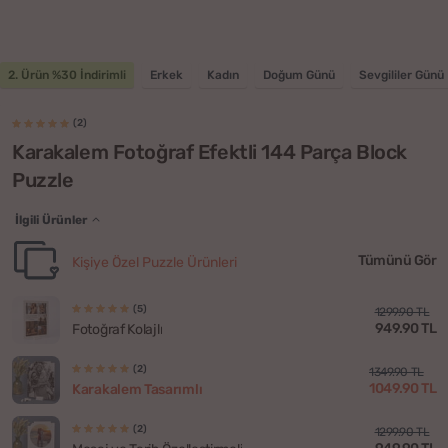
2. Ürün %30 İndirimli
Erkek
Kadın
Doğum Günü
Sevgililer Günü
(2)
Karakalem Fotoğraf Efektli 144 Parça Block
Puzzle
İlgili Ürünler
Tümünü Gör
Kişiye Özel Puzzle Ürünleri
(5)
1299.90 TL
949.90 TL
Fotoğraf Kolajlı
(2)
1349.90 TL
1049.90 TL
Karakalem Tasarımlı
(2)
1299.90 TL