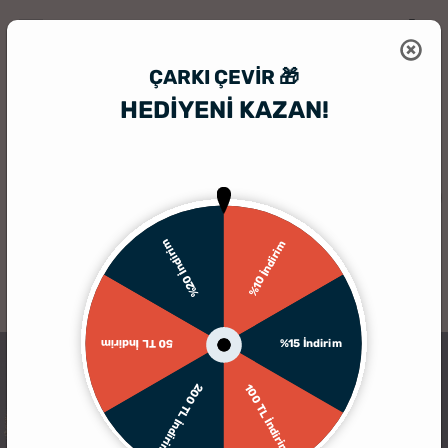
ÇARKI ÇEVIR 🎁
HEDİYENİ KAZAN!
HediyeSepeti
Kişiye Özel Puzzle
Karakalem Fotoğraf Efektli 144 Pa
%20 İndirim
%10 İndirim
%15 İndirim
50 TL İndirim
200 TL İndirim
100 TL İndirim