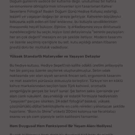
Doğum günlerini sadece bir kutlama değil, unutulmaz bir hatıra
seremonisine dönüştürmek isteyenler için tasarlanan Kahve
Severlere Fotoğraf Baskılı Doğum Günü Hediye Kutusu; estetiği,
lezzeti ve yaşayan doğayı bir araya getiriyor. Kahvenin büyüleyici
kokusuna eşlik eden en özel anılarınız, bu kutuyla sevdiklerinizin
masasında hayat buluyor. Eşinize, iş arkadaşınıza veya dostunuza
sunabileceğiniz bu seçki, kişiye özel detaylarıyla "seninle paylaşılan
her an çok değerli" mesajını en şık şekilde iletiyor. Modern tasarımı
ve özenle seçilmiş içeriğiyle bu set, kutu açıldığı andan itibaren
prestij dolu bir mutluluk vadediyor.
Yüksek Standartlı Materyaller ve Yaşayan Detaylar
Bu hediye kutusu, Hediye Sepeti'nin kalite odaklı üretim anlayışıyla
her bir parçası özenle seçilerek oluşturulmuştur. Setin odak
noktasında yer alan siyah seramik fincan seti, ergonomik tasarımı
ve mat asaletini pürüzsüz dokusuyla birleştirir. Türkiye'nin en köklü
kahve markalarından seçilen taze Türk kahvesi, aromatik
zenginliğiyle gerçek bir keyif sunar. Şık beton saksı içerisinde yer
alan canlı sukulent, dayanıklılığı ve estetik formuyla hediyenizin
"yaşayan" parçası olurken; 24 adet fotoğraf baskısı, yüksek
çözünürlüklü dijital teknolojilerle en canlı renkleri yansıtacak şekilde
hazırlanır. "Born to Shine" etiketli 200ml kolonya ise ferahlatıcı
esansı ve şık cam şişesiyle setin kalitesini tamamlar.
Hem Duygusal Hem Fonksiyonel Bir Yaşam Alanı Hediyesi