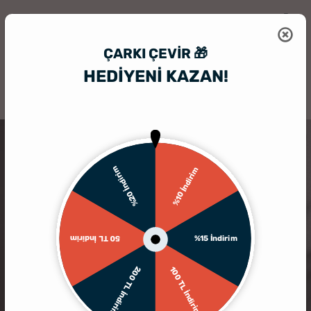
ÇARKI ÇEVIR 🎁
HEDİYENİ KAZAN!
HediyeSepeti
Hediye Kutusu
Kahve Severlere Fotoğraf Baskılı Do
%20 İndirim
%10 İndirim
%15 İndirim
50 TL İndirim
200 TL İndirim
100 TL İndirim