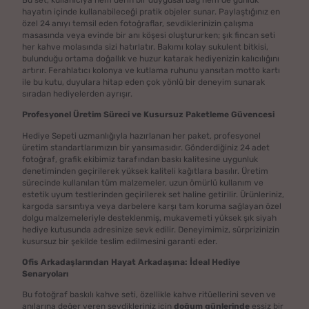
Bu set, kullanıcıya hem derin bir duygusal bağ hem de günlük
hayatın içinde kullanabileceği pratik objeler sunar. Paylaştığınız en
özel 24 anıyı temsil eden fotoğraflar, sevdiklerinizin çalışma
masasında veya evinde bir anı köşesi oluştururken; şık fincan seti
her kahve molasında sizi hatırlatır. Bakımı kolay sukulent bitkisi,
bulunduğu ortama doğallık ve huzur katarak hediyenizin kalıcılığını
artırır. Ferahlatıcı kolonya ve kutlama ruhunu yansıtan motto kartı
ile bu kutu, duyulara hitap eden çok yönlü bir deneyim sunarak
sıradan hediyelerden ayrışır.
Profesyonel Üretim Süreci ve Kusursuz Paketleme Güvencesi
Hediye Sepeti uzmanlığıyla hazırlanan her paket, profesyonel
üretim standartlarımızın bir yansımasıdır. Gönderdiğiniz 24 adet
fotoğraf, grafik ekibimiz tarafından baskı kalitesine uygunluk
denetiminden geçirilerek yüksek kaliteli kağıtlara basılır. Üretim
sürecinde kullanılan tüm malzemeler, uzun ömürlü kullanım ve
estetik uyum testlerinden geçirilerek set haline getirilir. Ürünleriniz,
kargoda sarsıntıya veya darbelere karşı tam koruma sağlayan özel
dolgu malzemeleriyle desteklenmiş, mukavemeti yüksek şık siyah
hediye kutusunda adresinize sevk edilir. Deneyimimiz, sürprizinizin
kusursuz bir şekilde teslim edilmesini garanti eder.
Ofis Arkadaşlarından Hayat Arkadaşına: İdeal Hediye
Senaryoları
Bu fotoğraf baskılı kahve seti, özellikle kahve ritüellerini seven ve
anılarına değer veren sevdikleriniz için
doğum günlerinde
eşsiz bir