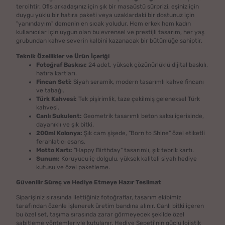
tercihtir. Ofis arkadaşınız için şık bir masaüstü sürprizi, eşiniz için
duygu yüklü bir hatıra paketi veya uzaklardaki bir dostunuz için
"yanındayım" demenin en sıcak yoludur. Hem erkek hem kadın
kullanıcılar için uygun olan bu evrensel ve prestijli tasarım, her yaş
grubundan kahve severin kalbini kazanacak bir bütünlüğe sahiptir.
Teknik Özellikler ve Ürün İçeriği
Fotoğraf Baskısı:
24 adet, yüksek çözünürlüklü dijital baskılı,
hatıra kartları.
Fincan Seti:
Siyah seramik, modern tasarımlı kahve fincanı
ve tabağı.
Türk Kahvesi:
Tek pişirimlik, taze çekilmiş geleneksel Türk
kahvesi.
Canlı Sukulent:
Geometrik tasarımlı beton saksı içerisinde,
dayanıklı ve şık bitki.
200ml Kolonya:
Şık cam şişede, "Born to Shine" özel etiketli
ferahlatıcı esans.
Motto Kartı:
"Happy Birthday" tasarımlı, şık tebrik kartı.
Sunum:
Koruyucu iç dolgulu, yüksek kaliteli siyah hediye
kutusu ve özel paketleme.
Güvenilir Süreç ve Hediye Etmeye Hazır Teslimat
Siparişiniz sırasında ilettiğiniz fotoğraflar, tasarım ekibimiz
tarafından özenle işlenerek üretim bandına alınır. Canlı bitki içeren
bu özel set, taşıma sırasında zarar görmeyecek şekilde özel
sabitleme yöntemleriyle kutulanır. Hediye Sepeti'nin güçlü lojistik