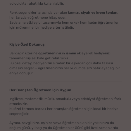
yolculukta rahatlıkla kullanılabilir.
Renk seçenekleri arasında yer alan
kırmızı, siyah ve krem tonları
,
her tarzdan öğretmene hitap eder.
Sade ama etkileyici tasarımıyla hem erkek hem kadın öğretmenler
için mükemmel bir hediye alternatifidir.
Kişiye Özel Dokunuş
Bardağın üzerine
öğretmeninizin ismini
ekleyerek hediyenizi
tamamen kişisel hale getirebilirsiniz.
Bu özel detay, hediyenizin sıradan bir eşyadan çok daha fazlası
olmasını sağlar – öğretmeninizin her yudumda sizi hatırlayacağı bir
anıya dönüşür.
Her Branştan Öğretmen İçin Uygun
İngilizce, matematik, müzik, anaokulu veya edebiyat öğretmeni fark
etmeksizin,
bu özel termos bardak her branştan öğretmen için ideal bir hediye
seçeneğidir.
Ayrıca, sevgilinize, eşinize veya öğretmen olan bir yakınınıza da
doğum günü, yılbaşı ya da Öğretmenler Günü gibi özel zamanlarda