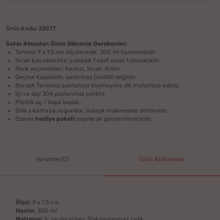
Ürün Kodu: 22077
Satın Almadan Önce Bilmeniz Gerekenler:
Termos 9 x 7.5 cm ölçülerinde, 300 ml hacmindedir.
Sıcak İçeceklerinizi yaklaşık 1 saat sıcak tutmaktadır.
Renk seçenekleri: Kırmızı, Siyah, Krem
Geçme Kapaklıdır, sızdırmaz özellikli değildir.
Bardak Termosu çantanıza koymayınız dik muhafaza ediniz.
İçi ve dışı 304 paslanmaz çeliktir.
Plastik aç / kapa kapak.
Elde yıkamaya uygundur, bulaşık makinesine atmayınız.
Özenle
hediye paketi
yapılarak gönderilmektedir.
Yorumlar(0)
Ürün Açıklaması
Ölçü:
9 x 7.5 cm
Hacim:
300 ml
Malzeme:
İç ve dış yüzey 304 paslanmaz çelik