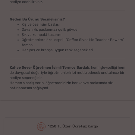
hediye edebilirsiniz.
Neden Bu Ürünü Seçmelisiniz?
Kişiye özel isim baskısı
Dayanıklı, paslanmaz çelik gövde
Şık ve kompakt tasarım
Öğretmenlere özel esprili “Coffee Gives Me Teacher Powers”
teması
Her yaş ve branşa uygun renk seçenekleri
Kahve Sever Öğretmen İsimli Termos Bardak
, hem işlevselliği hem
de duygusal değeriyle öğretmenlerinizi mutlu edecek unutulmaz bir
hediye seçeneğidir.
Hemen sipariş verin, öğretmeninizin her kahve molasında sizi
hatırlamasını sağlayın!
1250 TL Üzeri Ücretsiz Kargo