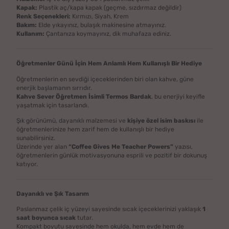
Kapak:
Plastik aç/kapa kapak (geçme, sızdırmaz değildir)
Renk Seçenekleri:
Kırmızı, Siyah, Krem
Bakım:
Elde yıkayınız, bulaşık makinesine atmayınız.
Kullanım:
Çantanıza koymayınız, dik muhafaza ediniz.
Öğretmenler Günü İçin Hem Anlamlı Hem Kullanışlı Bir Hediye
Öğretmenlerin en sevdiği içeceklerinden biri olan kahve, güne
enerjik başlamanın sırrıdır.
Kahve Sever Öğretmen İsimli Termos Bardak
, bu enerjiyi keyifle
yaşatmak için tasarlandı.
Şık görünümü, dayanıklı malzemesi ve
kişiye özel isim baskısı
ile
öğretmenlerinize hem zarif hem de kullanışlı bir hediye
sunabilirsiniz.
Üzerinde yer alan
“Coffee Gives Me Teacher Powers”
yazısı,
öğretmenlerin günlük motivasyonuna esprili ve pozitif bir dokunuş
katıyor.
Dayanıklı ve Şık Tasarım
Paslanmaz çelik iç yüzeyi sayesinde sıcak içeceklerinizi yaklaşık
1
saat boyunca sıcak
tutar.
Kompakt boyutu sayesinde hem okulda, hem evde hem de