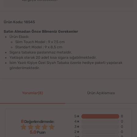
Ürün Kodu: 18545
Satın Almadan Önce Bilmeniz Gerekenler
Ürün Ebadı:
Slim Touch Model : 9 x 7,5 cm
Standart Model : 9 x 8,5 cm
Sigara tabakası paslanmaz metaldir.
Yaklaşık olarak 20 adet kısa sigara sığabilmektedir.
İsim Yazılı Kişiye Özel Siyah Tabaka özenle hediye paketi yapılarak
gönderilmektedir.
Yorumlar(8)
Ürün Açıklaması
5★
8
8
Değerlendirmede:
4★
0
3★
0
5,0
2★
0
Puan