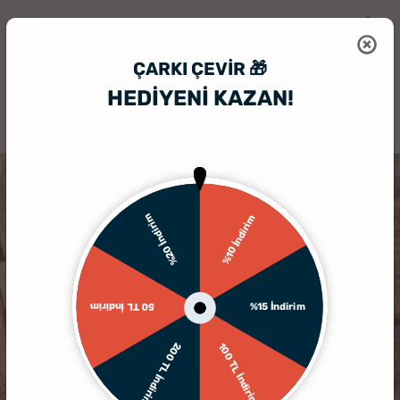
ÇARKI ÇEVIR 🎁
HEDİYENİ KAZAN!
HediyeSepeti
Kişiye Özel Hediyelik Aksesuar
Kişiye Özel Sigara Tab
%20 İndirim
%10 İndirim
%15 İndirim
50 TL İndirim
200 TL İndirim
100 TL İndirim