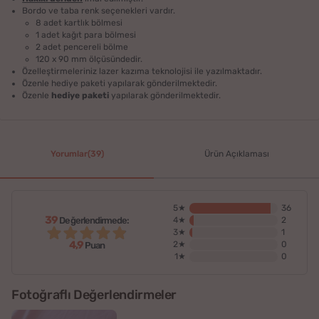
Bordo ve taba renk seçenekleri vardır.
8 adet kartlık bölmesi
1 adet kağıt para bölmesi
2 adet pencereli bölme
120 x 90 mm ölçüsündedir.
Özelleştirmeleriniz lazer kazıma teknolojisi ile yazılmaktadır.
Özenle hediye paketi yapılarak gönderilmektedir.
Özenle
hediye paketi
yapılarak gönderilmektedir.
Yorumlar(39)
Ürün Açıklaması
5★
36
39
Değerlendirmede:
4★
2
3★
1
4,9
2★
0
Puan
1★
0
Fotoğraflı Değerlendirmeler