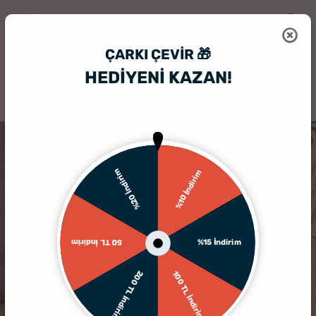
ÇARKI ÇEVIR 🎁
HEDİYENİ KAZAN!
HediyeSepeti
Kişiye Özel Hediyelik Aksesuar
Kişiye Özel Erkek Deri
KARGO BEDAVA
%20 İndirim
%10 İndirim
%15 İndirim
50 TL İndirim
200 TL İndirim
100 TL İndirim