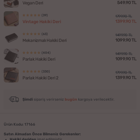
549.90 TL
Vegan Deri
(39)
1799.90 TL
1399.90 TL
Vintage Hakiki Deri
(63)
1499.90 TL
1099.90 TL
Mekanizmalı Hakiki Deri
(404)
1499.90 TL
1099.90 TL
Parlak Hakiki Deri
(330)
1799.90 TL
1399.90 TL
Parlak Hakiki Deri 2
Şimdi
sipariş verirseniz
bugün
kargoya verilecektir.
Ürün Kodu: 17166
Satın Almadan Önce Bilmeniz Gerekenler:
Hakiki deriden
imal edilmiştir.