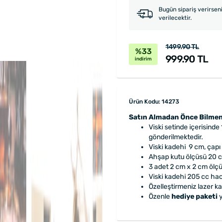
Bugün sipariş verirsen
verilecektir.
1499.90 TL
%33
999.90 TL
indirim
Ürün Kodu: 14273
Satın Almadan Önce Bilmen
Viski setinde içerisinde 
gönderilmektedir.
Viski kadehi 9 cm, çapı 
Ahşap kutu ölçüsü 20 
3 adet 2 cm x 2 cm ölçü
Viski kadehi 205 cc ha
Özelleştirmeniz lazer ka
Özenle
hediye paketi
y