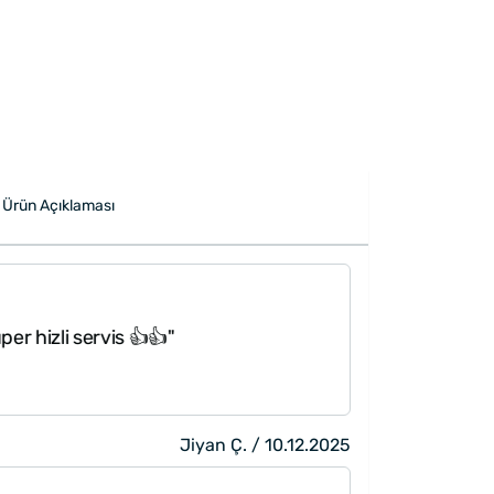
Ürün Açıklaması
hizli servis 👍👍"
"Tek kelimeyl
Jiyan Ç. / 10.12.2025