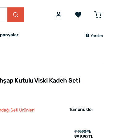
panyalar
Yardım
Ahşap Kutulu Viski Kadeh Seti
Tümünü Gör
rdağı Seti Ürünleri
1499.90 TL
999.90 TL