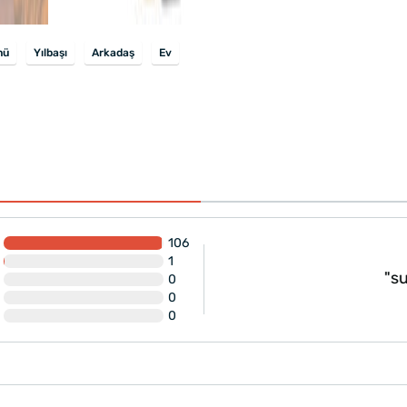
nü
Yılbaşı
Arkadaş
Ev
106
1
i ama kargo biraz gecikti"
"super 
0
0
0