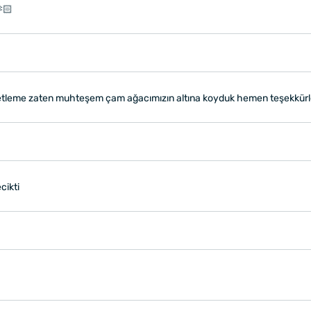
🏻
etleme zaten muhteşem çam ağacımızın altına koyduk hemen teşekkürl
cikti