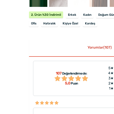
2. Ürün %30 İndirimli
Erkek
Kadın
Doğum Gü
Ofis
Hatıralık
Kişiye Özel
Kardeş
Yorumlar(107)
5★
iyordum paketleme
107
4★
Değerlendirmede:
tına koyduk hemen
"ürün güzel, fotoğraftaki gib
3★
5,0
2★
Puan
1★