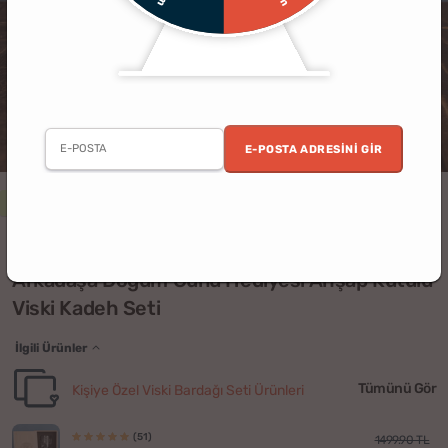
E-POSTA ADRESINI GIR
2. Ürün %30 İndirimli
Erkek
Doğum Günü
Arkadaş
Ev
Ofis
(51)
Arkadaşa Doğum Günü Hediyesi Ahşap Kutulu
Viski Kadeh Seti
İlgili Ürünler
Tümünü Gör
Kişiye Özel Viski Bardağı Seti Ürünleri
(51)
1499.90 TL