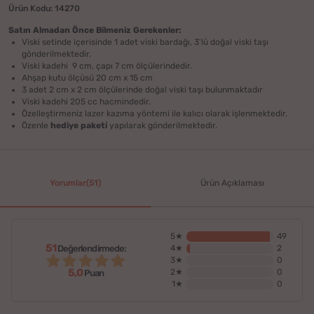
Ürün Kodu: 14270
Satın Almadan Önce Bilmeniz Gerekenler:
Viski setinde içerisinde 1 adet viski bardağı, 3'lü doğal viski taşı
gönderilmektedir.
Viski kadehi 9 cm, çapı 7 cm ölçülerindedir.
Ahşap kutu ölçüsü 20 cm x 15 cm
3 adet 2 cm x 2 cm ölçülerinde doğal viski taşı bulunmaktadır
Viski kadehi 205 cc hacmindedir.
Özelleştirmeniz lazer kazıma yöntemi ile kalıcı olarak işlenmektedir.
Özenle
hediye paketi
yapılarak gönderilmektedir.
Yorumlar(51)
Ürün Açıklaması
5★
49
51
Değerlendirmede:
4★
2
3★
0
5,0
2★
0
Puan
1★
0