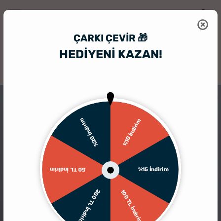
ÇARKI ÇEVIR 🎁
HEDİYENİ KAZAN!
HediyeSepeti
Kişiye Özel Bardak
Kişiye Özel Viski Bardağı Seti
%20 İndirim
%10 İndirim
%15 İndirim
50 TL İndirim
200 TL İndirim
100 TL İndirim