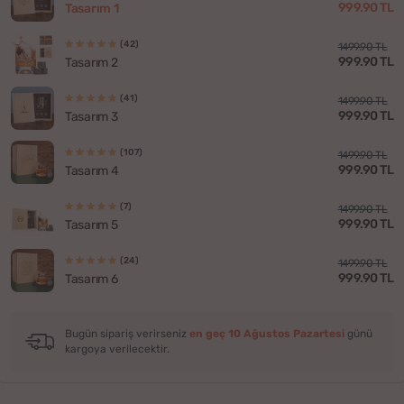
999.90 TL
Tasarım 1
(42)
1499.90 TL
999.90 TL
Tasarım 2
(41)
1499.90 TL
999.90 TL
Tasarım 3
(107)
1499.90 TL
999.90 TL
Tasarım 4
(7)
1499.90 TL
999.90 TL
Tasarım 5
(24)
1499.90 TL
999.90 TL
Tasarım 6
Bugün sipariş verirseniz
en geç 10 Ağustos Pazartesi
günü
kargoya verilecektir.