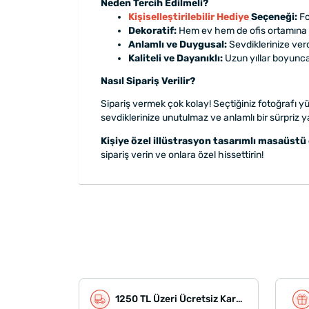
Neden Tercih Edilmeli?
Kişiselleştirilebilir Hediye
Seçeneği:
Fo
Dekoratif:
Hem ev hem de ofis ortamına ş
Anlamlı ve Duygusal:
Sevdiklerinize ver
Kaliteli ve Dayanıklı:
Uzun yıllar boyunca
Nasıl Sipariş Verilir?
Sipariş vermek çok kolay! Seçtiğiniz fotoğrafı yü
sevdiklerinize unutulmaz ve anlamlı bir sürpriz 
Kişiye özel illüstrasyon tasarımlı masaüstü
sipariş verin ve onlara özel hissettirin!
1250 TL Üzeri Ücretsiz Kargo