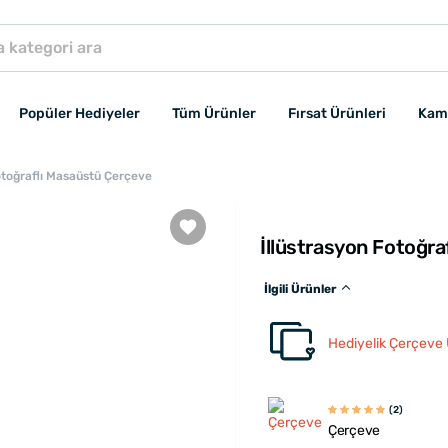
Popüler Hediyeler
Tüm Ürünler
Fırsat Ürünleri
Kam
otoğraflı Masaüstü Çerçeve
İllüstrasyon Fotoğr
İlgili Ürünler
Hediyelik Çerçeve 
(2)
Çerçeve