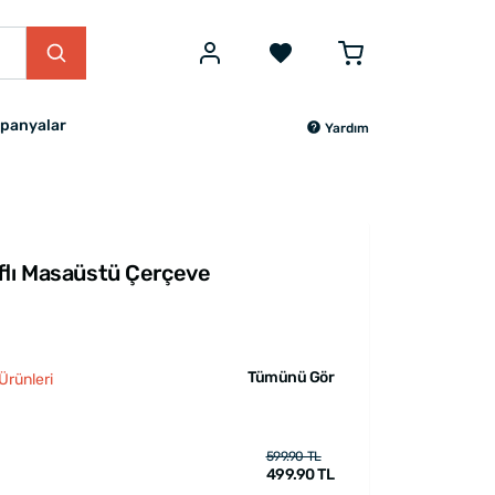
panyalar
Yardım
aflı Masaüstü Çerçeve
Tümünü Gör
Ürünleri
599.90 TL
499.90 TL