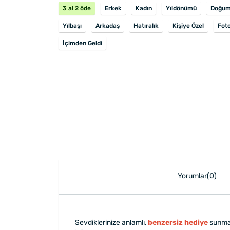
3 al 2 öde
Erkek
Kadın
Yıldönümü
Doğum
Yılbaşı
Arkadaş
Hatıralık
Kişiye Özel
Foto
İçimden Geldi
Yorumlar(0)
Sevdiklerinize anlamlı,
benzersiz hediye
sunmak