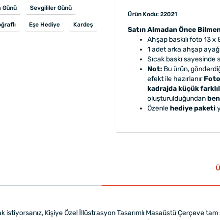
 Günü
Sevgililer Günü
Ürün Kodu: 22021
ğraflı
Eşe Hediye
Kardeş
Satın Almadan Önce Bilmen
Ahşap baskılı foto 13 x 
1 adet arka ahşap ayağı
Sıcak baskı sayesinde
Not:
Bu ürün, gönderdiğ
efekt ile hazırlanır
Foto
kadrajda küçük farklıl
oluşturulduğundan
ben
Özenle
hediye paketi
y
Ü
 istiyorsanız, Kişiye Özel İllüstrasyon Tasarımlı Masaüstü Çerçeve tam si