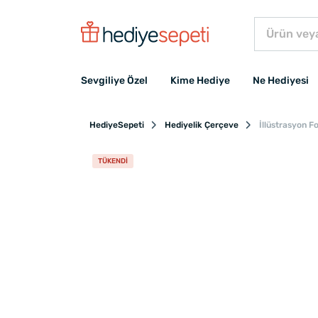
Sevgiliye Özel
Kime Hediye
Ne Hediyesi
HediyeSepeti
Hediyelik Çerçeve
İllüstrasyon F
TÜKENDI