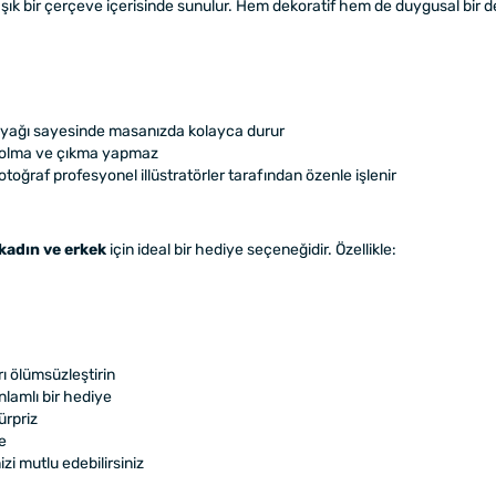
e şık bir çerçeve içerisinde sunulur. Hem dekoratif hem de duygusal bir 
ayağı sayesinde masanızda kolayca durur
solma ve çıkma yapmaz
otoğraf profesyonel illüstratörler tarafından özenle işlenir
kadın ve erkek
için ideal bir hediye seçeneğidir. Özellikle:
rı ölümsüzleştirin
nlamlı bir hediye
ürpriz
e
zi mutlu edebilirsiniz