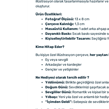
illüstrasyon olarak tasarlanmasıyla hazırlanır v
oluşturur.
Ürün Özellikleri:
Fotoğraf Ölçüsü:
13 x 8 cm
Çerçeve Kalınlığı:
1,3 cm
Masaüstü Kullanım:
1 adet arka ahşap 
Dayanıklı Baskı:
Sıcak baskı sayesinde 
Kişiselleştirilebilir Tasarım:
Seçtiğiniz f
Kime Hitap Eder?
Bu kişiye özel illüstrasyon çerçeve,
her yaştan 
Eş veya sevgili
Arkadaşlar ve kardeşler
Gençler ve yetişkinler
Ne Hediyesi olarak tercih edilir ?
Yıldönümü:
Birlikte geçirdiğiniz özel anla
Doğum Günü:
Sevdiklerinizi şaşırtacak a
Sevgililer Günü:
Romantik ve kişisel bir s
Yılbaşı:
Yeni yıla özel ve anlamlı bir hediy
“İçimden Geldi”:
Sebepsiz de sevdiklerini