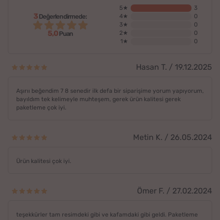
5★
3
3
Değerlendirmede:
4★
0
3★
0
5,0
2★
0
Puan
1★
0
Hasan T. / 19.12.2025
Aşırıı beğendim 7 8 senedir ilk defa bir siparişime yorum yapıyorum,
bayıldım tek kelimeyle muhteşem, gerek ürün kalitesi gerek
paketleme çok iyi.
Metin K. / 26.05.2024
Ürün kalitesi çok iyi.
Ömer F. / 27.02.2024
teşekkürler tam resimdeki gibi ve kafamdaki gibi geldi. Paketleme