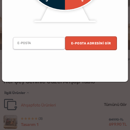
E-POSTA ADRESINI GIR
Erkek
Kadın
Yıldönümü
Doğum Günü
Sevgililer Günü
Yılbaşı
(3)
Her Şey Seninle Güzel Ahşap Tablo
İlgili Ürünler
Tümünü Gör
Ahşapfoto Ürünleri
(3)
849.90 TL
699.90 TL
Tasarım 1