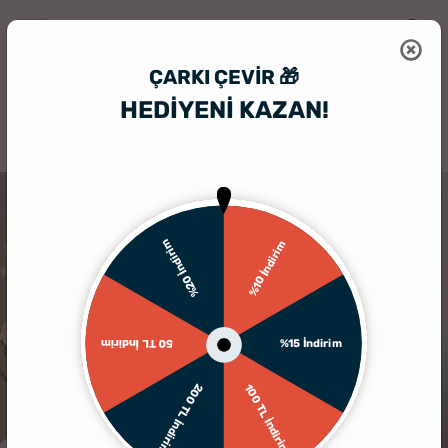
ÇARKI ÇEVIR 🎁
HEDİYENİ KAZAN!
HediyeSepeti
Ahşapfoto
Her Şey Seninle Güzel Ahşap Tablo
%20 İndirim
%10 İndirim
%15 İndirim
50 TL İndirim
200 TL İndirim
100 TL İndirim