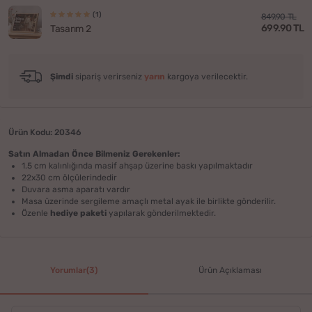
(1)
849.90 TL
699.90 TL
Tasarım 2
Şimdi
sipariş verirseniz
yarın
kargoya verilecektir.
Ürün Kodu: 20346
Satın Almadan Önce Bilmeniz Gerekenler:
1.5 cm kalınlığında masif ahşap üzerine baskı yapılmaktadır
22x30 cm ölçülerindedir
Duvara asma aparatı vardır
Masa üzerinde sergileme amaçlı metal ayak ile birlikte gönderilir.
Özenle
hediye paketi
yapılarak gönderilmektedir.
Yorumlar(3)
Ürün Açıklaması