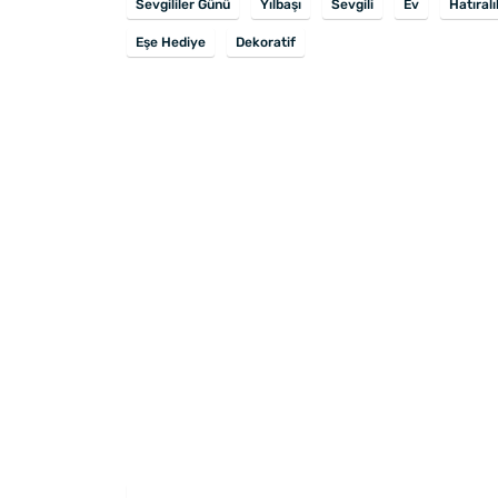
Sevgililer Günü
Yılbaşı
Sevgili
Ev
Hatıralı
Eşe Hediye
Dekoratif