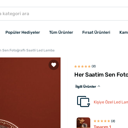
Popüler Hediyeler
Tüm Ürünler
Fırsat Ürünleri
Kam
 Sen Fotoğraflı Saatli Led Lamba
(2)
Her Saatim Sen Foto
İlgili Ürünler
Kişiye Özel Led La
(2)
Tasarım 1