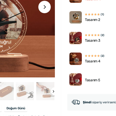
(1)
Tasarım 2
(2)
Tasarım 3
(2)
Tasarım 4
Tasarım 5
Şimdi
sipariş verirsen
Doğum Günü