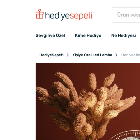
Sevgiliye Özel
Kime Hediye
Ne Hediyesi
HediyeSepeti
Kişiye Özel Led Lamba
Her Saatim