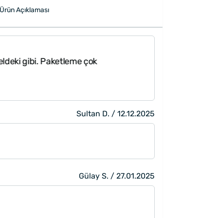
Ürün Açıklaması
ldeki gibi. Paketleme çok
"Özenli ve güze
nısan hedıyesı o
Sultan D. / 12.12.2025
Gülay S. / 27.01.2025