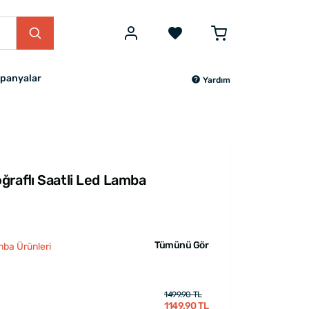
panyalar
Yardım
ğraflı Saatli Led Lamba
Tümünü Gör
mba Ürünleri
1499.90 TL
1149.90 TL