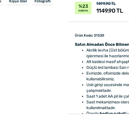
k
Kişiye Özel
Fotoğraflı
1499.90 TL
%23
1149.90 TL
indirim
Ürün Kodu: 21320
Satın Almadan Önce Bilmen
Akrilik levha (Üst bölüm
işlenmesi ile hazırlanmış
Alt kaidesi masif ahşap
Güçlü led lambası Sarı 
Evinizde, ofisinizde de
kullanabilirsiniz.
Usb girişi sayesinde ma
çalışmaktadır.
Saat 1 adet AA pil ile ça
Saat mekanizması olar
kullanılmaktadır.
Özenle
hediye paketi
y