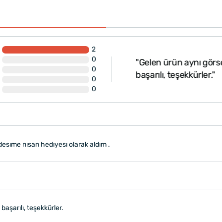
2
0
ş çok begendım kardesıme
"Gelen ürün aynı görse
0
başarılı, teşekkürler."
0
0
esıme nısan hedıyesı olarak aldım .
aşarılı, teşekkürler.