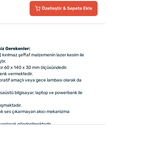
Özelleştir
& Sepete Ekle
iz Gerekenler:
) kırılmaz şeffaf malzemenin lazer kesim ile
tır.
tır 60 x 140 x 30 mm ölçüsündedir.
renk vermektedir.
koratif amaçlı veya gece lambası olarak da
saüstü bilgisayar, laptop ve powerbank ile
lışmaktadır.
ak ses çıkarmayan akıcı mekanizma
apılarak gönderilmektedir.