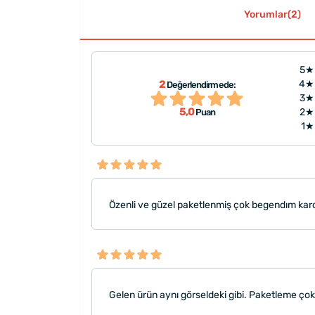
Yorumlar(2)
5★
2
4★
Değerlendirmede:
aketleme çok
"Özenli ve güzel paketlenmi
3★
nısan hedıyesı olarak aldım ."
5,0
2★
Puan
1★
Özenli ve güzel paketlenmiş çok begendım kard
Gelen ürün aynı görseldeki gibi. Paketleme çok b