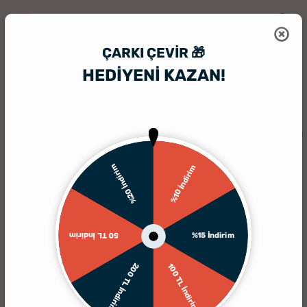
ÇARKI ÇEVIR 🎁
HEDİYENİ KAZAN!
HediyeSepeti
Hediyelik Çerçeve
Fotoğrafınıza Özel Yıldönümü Hedi
%20 İndirim
%10 İndirim
%15 İndirim
50 TL İndirim
200 TL İndirim
100 TL İndirim