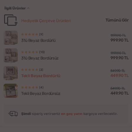
İlgili Ürünler
Tümünü Gör
Hediyelik Çerçeve Ürünleri
(9)
1199.90 TL
999.90 TL
3'lü Beyaz Bordürlü
(13)
1199.90 TL
999.90 TL
3'lü Beyaz Bordürsüz
(2)
549.90 TL
449.90 TL
Tekli Beyaz Bordürlü
(4)
549.90 TL
449.90 TL
Tekli Beyaz Bordürsüz
Şimdi
sipariş verirseniz
en geç yarın
kargoya verilecektir.