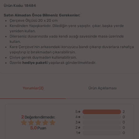
Ürün Kodu: 18484
Satın Almadan Önce Bilmeniz Gerekenler:
Çerçeve Ölçüsü 20 x 20 cm
Kendinden Yapışkanlıdır. Dilediğin yere yapıştır, çıkar, başka yerde
yeniden kullan.
Dilerseniz duvarınızda yada kendi ayağı sayesinde masa üzerinde
kullan.
Kare Çerçeve'nin arkasındaki koruyucu bandı çıkarıp duvarlara rahatça
yapıştırıp iz bırakmadan çıkarabilirsin.
Çiviye gerek duymadan kullanabilirsin.
Özenle
hediye paketi
yapılarak gönderilmektedir.
Yorumlar(2)
Ürün Açıklaması
5★
2
2
Değerlendirmede:
4★
0
3★
0
5,0
2★
0
Puan
1★
0