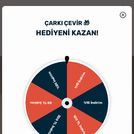
ÇARKI ÇEVIR 🎁
HEDİYENİ KAZAN!
HediyeSepeti
Kişiye Özel Hediyelik Aksesuar
Fotoğraf Baskılı Espril
%20 İndirim
%10 İndirim
%15 İndirim
50 TL İndirim
200 TL İndirim
100 TL İndirim