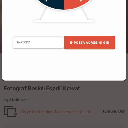
E-POSTA ADRESINI GIR
Erkek
Doğum Günü
Babalar Günü
Öğretmenler Günü
Sevgili
(2)
Fotoğraf Baskılı Esprili Kravat
İlgili Ürünler
Tümünü Gör
Kişiye Özel Hediyelik Aksesuar Ürünleri