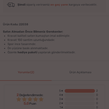
Şimdi
sipariş verirseniz
en geç yarın
kargoya verilecektir.
Ürün Kodu: 22038
Satın Almadan Önce Bilmeniz Gerekenler:
Kravat kaliteli saten kumaştan imal edilmiştir.
Kravat 150 santim uzunluğundadır.
Spor ince tasarımdır.
Ön yüzüne baskı alınmaktadır.
Özenle
hediye paketi
yapılarak gönderilmektedir.
Yorumlar(2)
Ürün Açıklaması
5★
2
2
Değerlendirmede:
4★
0
3★
0
5,0
2★
0
Puan
1★
0