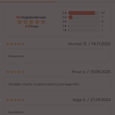
5★
47
56
Değerlendirmede:
4★
7
3★
0
4,8
2★
1
Puan
1★
1
Nurcan Ö. / 14.11.2025
Mükemmel
Pınar e. / 19.08.2025
İstediğim ebatta ve güzel yapılmış çok begendim
özge ö. / 27.09.2024
bayıldımm