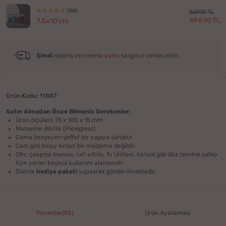
(56)
549.90 TL
499.90 TL
7.5x10 cm
Şimdi
sipariş verirseniz
yarın
kargoya verilecektir.
Ürün Kodu: 11887
Satın Almadan Önce Bilmeniz Gerekenler:
Ürün ölçüleri: 75 x 100 x 15 mm
Malzeme: Akrilik (Plexiglass)
Cama benzeyen şeffaf bir yapıya sahiptir.
Cam gibi kolay kırılan bir malzeme değildir.
Ofis, çalışma masası, raf-vitrin, Tv Ünitesi, konsol gibi düz zemine sahip
tüm yerler başlıca kullanım alanlarıdır.
Özenle
hediye paketi
yapılarak gönderilmektedir.
Yorumlar(56)
Ürün Açıklaması