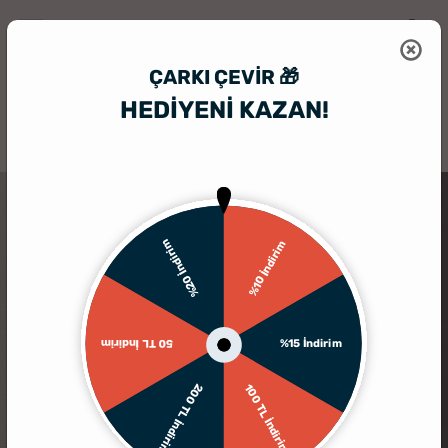
ÇARKI ÇEVIR 🎁
HEDİYENİ KAZAN!
HediyeSepeti
Hediyelik Çerçeve
Fotoğraf Baskılı Akrilik Çerçeve
%20 İndirim
%10 İndirim
%15 İndirim
50 TL İndirim
200 TL İndirim
100 TL İndirim