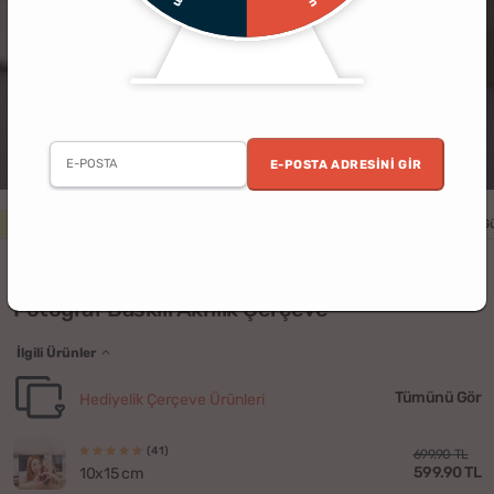
E-POSTA ADRESINI GIR
3 al 2 öde
Erkek
Kadın
Yıldönümü
Doğum Günü
Sevgililer G
(56)
Fotoğraf Baskılı Akrilik Çerçeve
İlgili Ürünler
Tümünü Gör
Hediyelik Çerçeve Ürünleri
(41)
699.90 TL
599.90 TL
10x15 cm