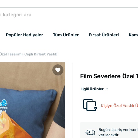
Popüler Hediyeler
Tüm Ürünler
Fırsat Ürünleri
Kam
zel Tasarımlı Cepli Kırlent Yastık
Film Severlere Özel T
İlgili Ürünler
Kişiye Özel Yastık Ü
Bugün sipariş verirsen
verilecektir.