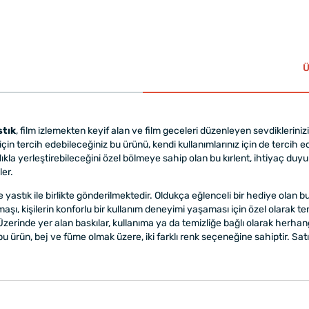
Ü
stık
, film izlemekten keyif alan ve film geceleri düzenleyen sevdiklerini
için tercih edebileceğiniz bu ürünü, kendi kullanımlarınız için de tercih ed
tlıkla yerleştirebileceğini özel bölmeye sahip olan bu kırlent, ihtiyaç d
ler.
 yastık ile birlikte gönderilmektedir. Oldukça eğlenceli bir hediye olan bu 
 kişilerin konforlu bir kullanım deneyimi yaşaması için özel olarak tercih
r. Üzerinde yer alan baskılar, kullanıma ya da temizliğe bağlı olarak he
bu ürün, bej ve füme olmak üzere, iki farklı renk seçeneğine sahiptir. Sa