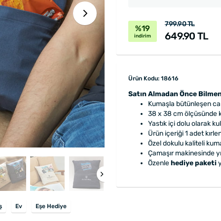
799.90 TL
%19
649.90 TL
indirim
Ürün Kodu: 18616
Satın Almadan Önce Bilmen
Kumaşla bütünleşen can
38 x 38 cm ölçüsünde k
Yastık içi dolu olarak k
Ürün içeriği 1 adet kırle
Özel dokulu kaliteli kum
Çamaşır makinesinde yık
Özenle
hediye paketi
y
ş
Ev
Eşe Hediye