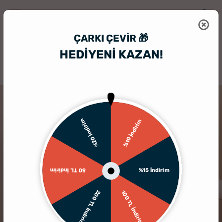
ÇARKI ÇEVIR 🎁
HEDİYENİ KAZAN!
HediyeSepeti
Kişiye Özel Yastık
Favori Çocukların Anneler Günü Hedi
%20 İndirim
%10 İndirim
%15 İndirim
50 TL İndirim
200 TL İndirim
100 TL İndirim