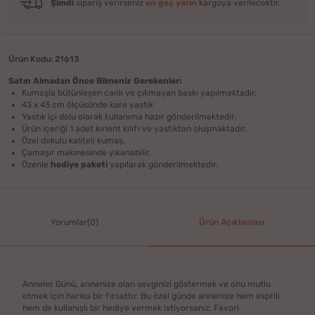
Şimdi
sipariş verirseniz
en geç yarın
kargoya verilecektir.
Ürün Kodu: 21613
Satın Almadan Önce Bilmeniz Gerekenler:
Kumaşla bütünleşen canlı ve çıkmayan baskı yapılmaktadır.
43 x 43 cm ölçüsünde kare yastık
Yastık içi dolu olarak kullanıma hazır gönderilmektedir.
Ürün içeriği 1 adet kırlent kılıfı ve yastıktan oluşmaktadır.
Özel dokulu kaliteli kumaş.
Çamaşır makinesinde yıkanabilir.
Özenle
hediye paketi
yapılarak gönderilmektedir.
Yorumlar(0)
Ürün Açıklaması
Anneler Günü, annenize olan sevginizi göstermek ve onu mutlu
etmek için harika bir fırsattır. Bu özel günde annenize hem esprili
hem de kullanışlı bir hediye vermek istiyorsanız, Favori