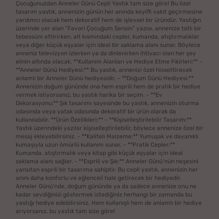
Çocuğunuzdan Anneler Günü Cepli Yastık tam size göre! Bu özel
tasarım yastık, annenizin günün her anında keyifli vakit geçirmesine
yardımcı olacak hem dekoratif hem de işlevsel bir üründür. Yastığın
üzerinde yer alan “Favori Çocuğum Sensin” yazısı, annenize tatlı bir
tebessüm ettirirken, alt kısmındaki cepler, kumanda, atıştırmalıklar
veya diğer küçük eşyalar için ideal bir saklama alanı sunar. Böylece
anneniz televizyon izlerken ya da dinlenirken ihtiyacı olan her şey
elinin altında olacak. **Kullanım Alanları ve Hediye Etme Fikirleri:** -
**Anneler Günü Hediyesi:** Bu yastık, annenizi özel hissettirecek
anlamlı bir Anneler Günü hediyesidir. - **Doğum Günü Hediyesi:**
Annenizin doğum gününde ona hem esprili hem de pratik bir hediye
vermek istiyorsanız, bu yastık harika bir seçim. - **Ev
Dekorasyonu:** Şık tasarımı sayesinde bu yastık, annenizin oturma
odasında veya yatak odasında dekoratif bir ürün olarak da
kullanılabilir. **Ürün Özellikleri:** - **Kişiselleştirilebilir Tasarım:**
Yastık üzerindeki yazılar kişiselleştirilebilir, böylece annenize özel bir
mesaj ekleyebilirsiniz. - **Kaliteli Malzeme:** Yumuşak ve dayanıklı
kumaşıyla uzun ömürlü kullanım sunar. - **Pratik Cepler:**
Kumanda, atıştırmalık veya kitap gibi küçük eşyalar için ideal
saklama alanı sağlar. - **Esprili ve Şık:** Anneler Günü’nün neşesini
yansıtan esprili bir tasarıma sahiptir. Bu cepli yastık, annenizin her
anını daha konforlu ve eğlenceli hale getirecek bir hediyedir.
Anneler Günü'nde, doğum gününde ya da sadece annenize onu ne
kadar sevdiğinizi göstermek istediğiniz herhangi bir zamanda bu
yastığı hediye edebilirsiniz. Hem kullanışlı hem de anlamlı bir hediye
arıyorsanız, bu yastık tam size göre!