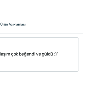
Ürün Açıklaması
"Öncelikle ürün
adaşım çok beğendi ve güldü :)"
hazırlanmış ger
ederim ilginiz ala