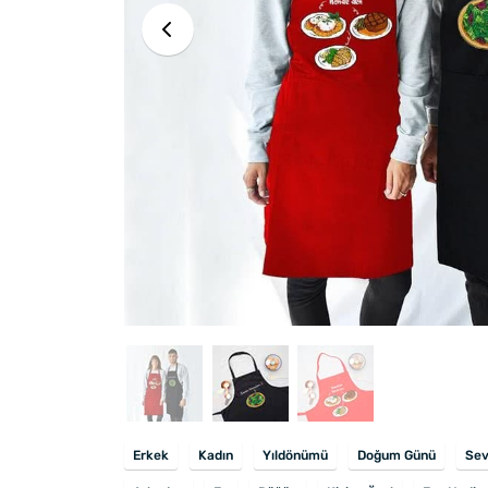
Erkek
Kadın
Yıldönümü
Doğum Günü
Sev