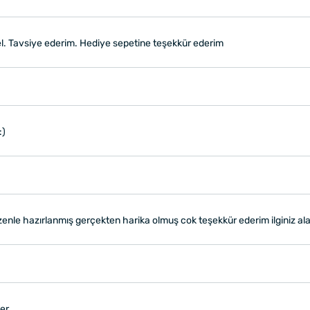
el. Tavsiye ederim. Hediye sepetine teşekkür ederim
:)
le hazırlanmış gerçekten harika olmuş cok teşekkür ederim ilginiz alak
er.