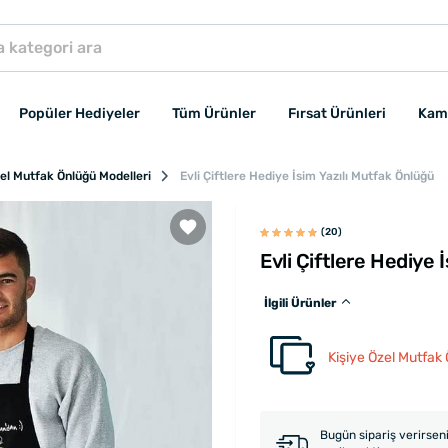
Popüler Hediyeler
Tüm Ürünler
Fırsat Ürünleri
Kam
zel Mutfak Önlüğü Modelleri
Evli Çiftlere Hediye İsim Yazılı Mutfak Önlüğü
(20)
Evli Çiftlere Hediye 
İlgili Ürünler
Kişiye Özel Mutfak 
Bugün sipariş verirsen