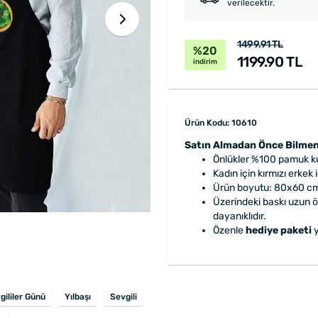
verilecektir.
1499.91 TL
%20
1199.90 TL
indirim
Ürün Kodu: 10610
Satın Almadan Önce Bilmen
Önlükler %100 pamuk ku
Kadın için kırmızı erkek
Ürün boyutu: 80x60 cm'
Üzerindeki baskı uzun 
dayanıklıdır.
Özenle
hediye paketi
y
gililer Günü
Yılbaşı
Sevgili