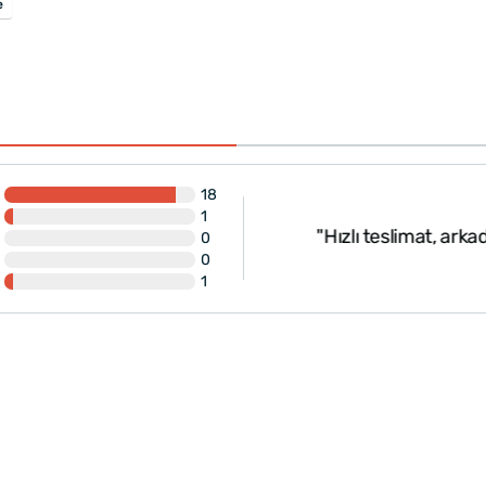
e
18
1
üzel. Ürün de güzel.
"Hızlı teslimat, ark
0
ine teşekkür ederim"
0
1