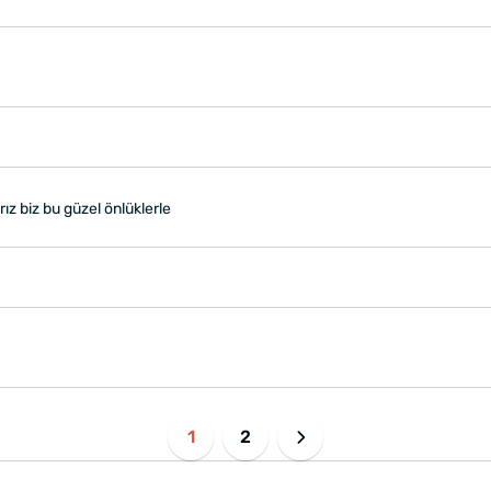
ız biz bu güzel önlüklerle
1
2