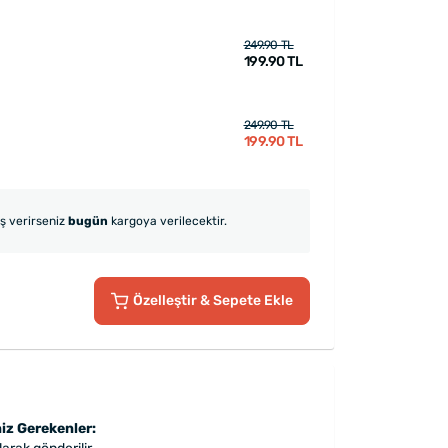
249.90 TL
199.90 TL
249.90 TL
199.90 TL
iş verirseniz
bugün
kargoya verilecektir.
Özelleştir
& Sepete Ekle
iz Gerekenler: