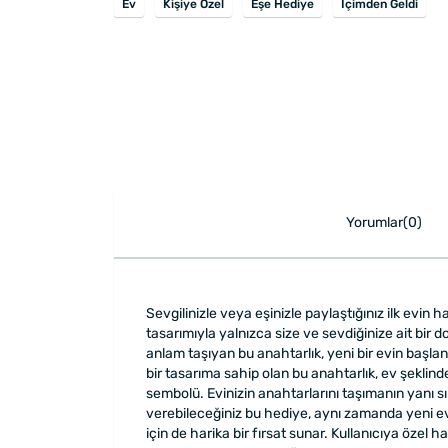
Ev
Kişiye Özel
Eşe Hediye
İçimden Geldi
Yorumlar(0)
Sevgilinizle veya eşinizle paylaştığınız ilk evin 
tasarımıyla yalnızca size ve sevdiğinize ait bir d
anlam taşıyan bu anahtarlık, yeni bir evin başla
bir tasarıma sahip olan bu anahtarlık, ev şeklind
sembolü. Evinizin anahtarlarını taşımanın yanı sı
verebileceğiniz bu hediye, aynı zamanda yeni evle
için de harika bir fırsat sunar. Kullanıcıya özel 