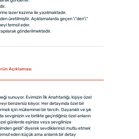
larak gönderilir.
ir.
rine lazer kazıma ile yazılmaktadır.
riden üretilmiştir. Açıklamalarda geçen \"deri\"
eyi temsil eder.
apılarak gönderilmektedir.
rün Açıklaması
eği sunuyor. Evimizin İlk Anahtarlığı, kişiye özel
yeyi benzersiz kılıyor. Her detayında özel bir
irmek için mükemmel bir tercih. Dayanıklı ve şık
 sevginizin ve birlikte geçirdiğiniz özel anların
 özel günlerde eşinize veya sevgilinize
çimden geldi" diyerek sevdiklerinizi mutlu etmek
zi temsil eden küçük ama anlamlı bir detay