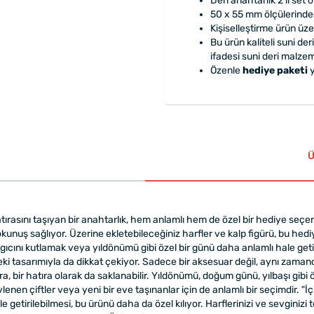
Deri anahtarlık 2'li set o
50 x 55 mm ölçülerinded
Kişiselleştirme ürün üze
Bu ürün kaliteli suni de
ifadesi suni deri malzem
Özenle
hediye paketi
y
Ü
hatırasını taşıyan bir anahtarlık, hem anlamlı hem de özel bir hediye seçen
okunuş sağlıyor. Üzerine ekletebileceğiniz harfler ve kalp figürü, bu hedi
ngıcını kutlamak veya yıldönümü gibi özel bir günü daha anlamlı hale get
eki tasarımıyla da dikkat çekiyor. Sadece bir aksesuar değil, aynı zamanda
ra, bir hatıra olarak da saklanabilir. Yıldönümü, doğum günü, yılbaşı gibi
nen çiftler veya yeni bir eve taşınanlar için de anlamlı bir seçimdir. "İ
hale getirilebilmesi, bu ürünü daha da özel kılıyor. Harflerinizi ve sevgini