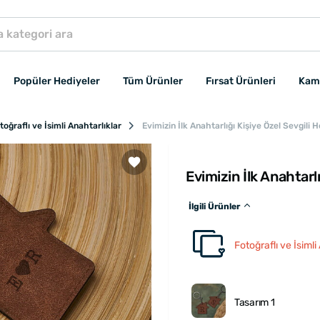
Popüler Hediyeler
Tüm Ürünler
Fırsat Ürünleri
Kam
toğraflı ve İsimli Anahtarlıklar
Evimizin İlk Anahtarlığı Kişiye Özel Sevgili 
Evimizin İlk Anahtarl
İlgili Ürünler
Fotoğraflı ve İsimli
Tasarım 1