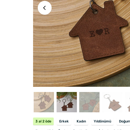
3 al 2 öde
Erkek
Kadın
Yıldönümü
Doğum