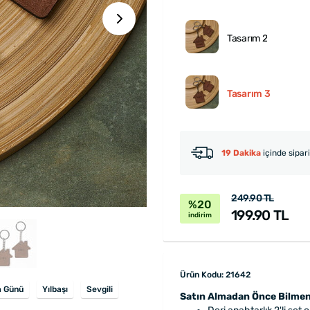
Tasarım 2
Tasarım 3
19 Dakika
içinde sipar
249.90 TL
%20
199.90 TL
indirim
Ürün Kodu: 21642
 Günü
Yılbaşı
Sevgili
Satın Almadan Önce Bilmen