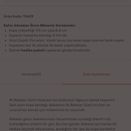
Ürün Kodu: 19609
Satın Almadan Önce Bilmeniz Gerekenler:
Kupa yüksekliği: 9,5 cm çapı:8,5 cm
Kupanın malzeme kalınlığı 4 mm'dir.
Ürün Çeşidi: Porselen; klasik beyaz porselen kupa üzerine baskı yapılır.
Kupanızın her iki yüzüne de baskı yapılmaktadır.
Özenle
hediye paketi
yapılarak gönderilmektedir.
Yorumlar(0)
Ürün Açıklaması
İlk Babalar Günü Hediyesi'nizi buldunuz! Ağlayan bebek tasarımlı
Dad yazılı kupa bardağı, babanızın ilk Babalar Günü'nü özel ve
unutulmaz kılmak için mükemmel bir seçimdir.
Babalar günü, babalarımızın hayatımızda oynadığı önemli rolü
kutladığımız anlamlı bir gün. Bu özel günde, babanız için harika bir
hediye seçmek istiyorsanız, aradığınız her şey bu kupa bardakta!