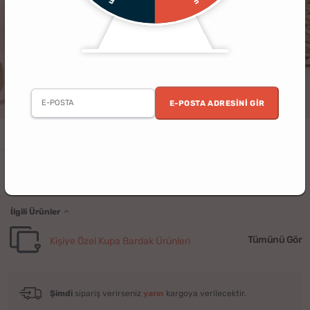
E-POSTA ADRESINI GIR
Erkek
Doğum Günü
Babalar Günü
Baba
Ofis
Baby Shower
Esprili Baba Tasarımlı Kupa Bardak
İlgili Ürünler
Tümünü Gör
Kişiye Özel Kupa Bardak Ürünleri
Şimdi
sipariş verirseniz
yarın
kargoya verilecektir.