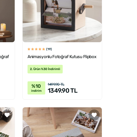
(19)
toğraf
Animasyonlu Fotoğraf Kutusu Flipbox
2. Ürün %30 İndirimli
1499.90 TL
%10
1349.90 TL
indirim