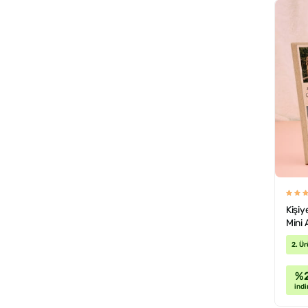
Kişiy
Mini
2. Ür
%
indi