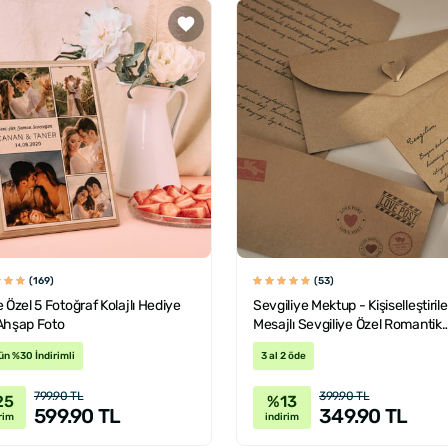
(169)
(53)
e Özel 5 Fotoğraf Kolajlı Hediye
Sevgiliye Mektup - Kişiselleştirileb
 Ahşap Foto
Mesajlı Sevgiliye Özel Romantik
Mektup
ün %30 İndirimli
3 al 2 öde
799.90 TL
399.90 TL
25
%13
599.90 TL
349.90 TL
rim
indirim