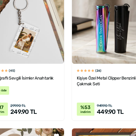
(45)
(26)
raflı Sevgili İsimler Anahtarlık
Kişiye Özel Metal Clipper Benzinli
Çakmak Seti
4 öde
299.90 TL
949.90 TL
17
%53
249.90 TL
449.90 TL
rim
indirim