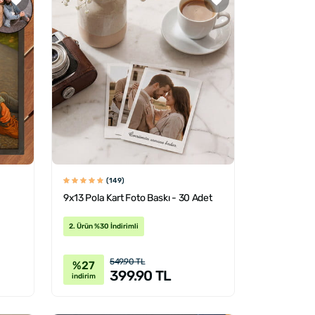
(149)
9x13 Pola Kart Foto Baskı - 30 Adet
2. Ürün %30 İndirimli
549.90 TL
%27
399.90 TL
indirim