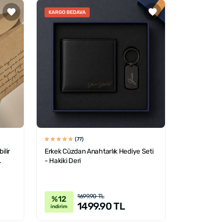
KARGO BEDAVA
(77)
ilir
Erkek Cüzdan Anahtarlık Hediye Seti
- Hakiki Deri
1699.90 TL
%12
1499.90 TL
indirim