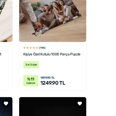
(195)
t
Kişiye Özel Kutulu 1000 Parça Puzzle
3 al 2 öde
1399.90 TL
%11
1249.90 TL
indirim