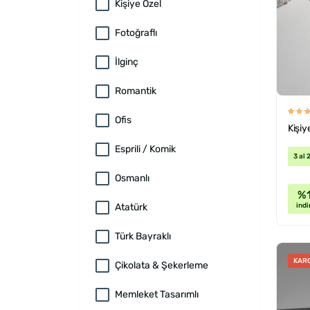
Kişiye Özel
Fotoğraflı
İlginç
Romantik
Ofis
Kişiy
Esprili / Komik
3 al 
Osmanlı
%
indi
Atatürk
Türk Bayraklı
KAR
Çikolata & Şekerleme
Memleket Tasarımlı