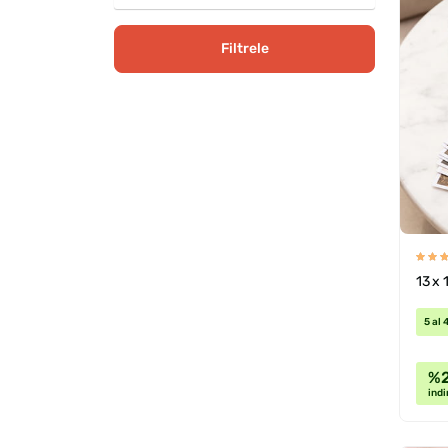
Filtrele
13 x 
5 al 
%
indi