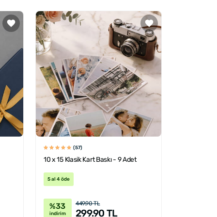
(57)
10 x 15 Klasik Kart Baskı - 9 Adet
5 al 4 öde
449.90 TL
%33
299.90 TL
indirim