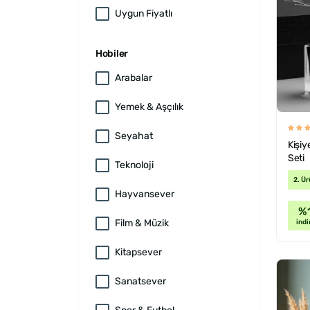
Uygun Fiyatlı
Hobiler
Arabalar
Yemek & Aşçılık
Seyahat
Kişiy
Seti
Teknoloji
2. Ür
Hayvansever
%
Film & Müzik
indi
Kitapsever
Sanatsever