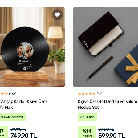
(163)
(12)
 Ahşap Kaideli Kişiye Özel
Kişiye Özel Not Defteri ve Kalem
fy Plak
Hediye Seti
ün %30 İndirimli
5 al 4 öde
899.90 TL
699.90 TL
17
%14
749.90 TL
599.90 TL
rim
indirim