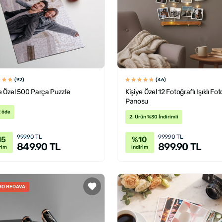
(92)
(46)
e Özel 500 Parça Puzzle
Kişiye Özel 12 Fotoğraflı Işıklı Fo
Panosu
2 öde
2. Ürün %30 İndirimli
999.90 TL
999.90 TL
15
%10
849.90 TL
899.90 TL
rim
indirim
GO BEDAVA