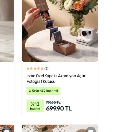
(2)
İsme Özel Kapaklı Akordiyon Açılır
Fotoğraf Kutusu
2. Ürün %30 İndirimli
799.90 TL
%13
699.90 TL
indirim