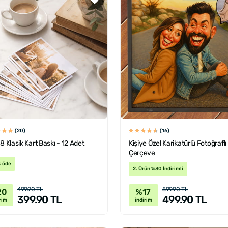
(20)
(16)
18 Klasik Kart Baskı - 12 Adet
Kişiye Özel Karikatürlü Fotoğraflı
Çerçeve
4 öde
2. Ürün %30 İndirimli
499.90 TL
599.90 TL
20
%17
399.90 TL
499.90 TL
rim
indirim