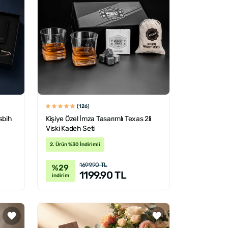
(126)
sbih
Kişiye Özel İmza Tasarımlı Texas 2li
Viski Kadeh Seti
2. Ürün %30 İndirimli
1699.90 TL
%29
1199.90 TL
indirim