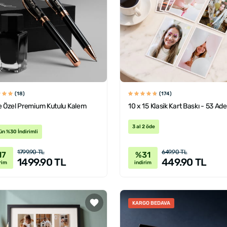
(18)
(174)
e Özel Premium Kutulu Kalem
10 x 15 Klasik Kart Baskı - 53 Ade
3 al 2 öde
ün %30 İndirimli
1799.90 TL
649.90 TL
17
%31
1499.90 TL
449.90 TL
rim
indirim
KARGO BEDAVA