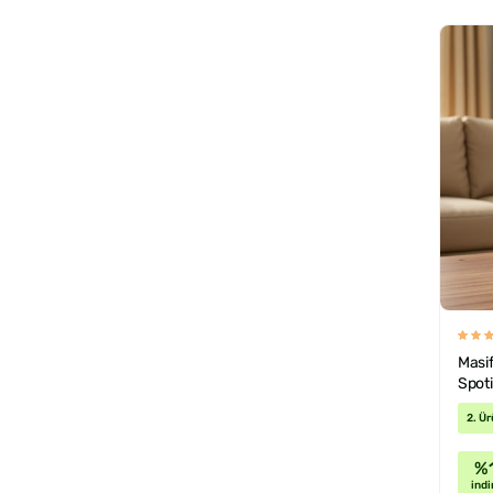
Masif
Spoti
2. Ür
%
indi