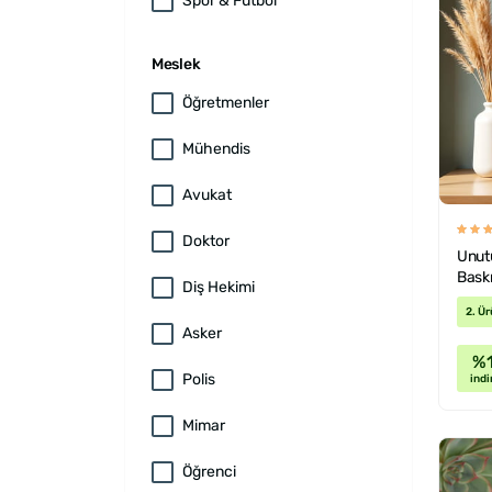
Spor & Futbol
Meslek
Öğretmenler
Mühendis
Avukat
Doktor
Unutu
Bask
Diş Hekimi
2. Ür
Asker
%
Polis
indi
Mimar
Öğrenci