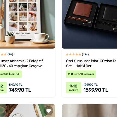
(28)
(134)
lmaz Anlarımız 12 Fotoğraf
Özel Kutusunda İsimli Cüzdan Te
ılı 30x40 Yapışkan Çerçeve
Seti - Hakiki Deri
ün %30 İndirimli
2. Ürün %30 İndirimli
849.90 TL
1949.90 TL
12
%18
749.90 TL
1599.90 TL
rim
indirim