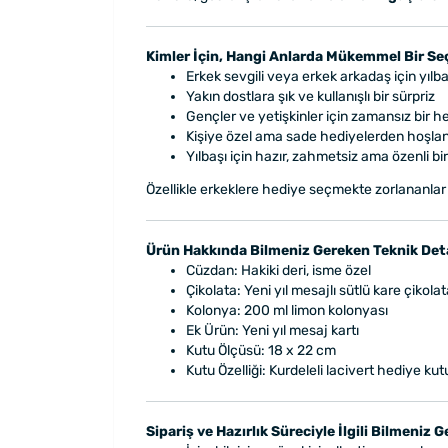
Kimler İçin, Hangi Anlarda Mükemmel Bir S
Erkek sevgili veya erkek arkadaş için yılb
Yakın dostlara şık ve kullanışlı bir sürpriz
Gençler ve yetişkinler için zamansız bir he
Kişiye özel ama sade hediyelerden hoşlan
Yılbaşı için hazır, zahmetsiz ama özenli b
Özellikle erkeklere hediye seçmekte zorlananlar iç
Ürün Hakkında Bilmeniz Gereken Teknik Det
Cüzdan: Hakiki deri, isme özel
Çikolata: Yeni yıl mesajlı sütlü kare çikolat
Kolonya: 200 ml limon kolonyası
Ek Ürün: Yeni yıl mesaj kartı
Kutu Ölçüsü: 18 x 22 cm
Kutu Özelliği: Kurdeleli lacivert hediye ku
Sipariş ve Hazırlık Süreciyle İlgili Bilmeniz 