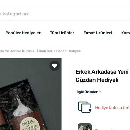
Popüler Hediyeler
Tüm Ürünler
Fırsat Ürünleri
Kam
i Yıl Hediye Kutusu - İsimli Deri Cüzdan Hediyeli
Erkek Arkadaşa Yeni Y
Cüzdan Hediyeli
İlgili Ürünler
Hediye Kutusu Ürün