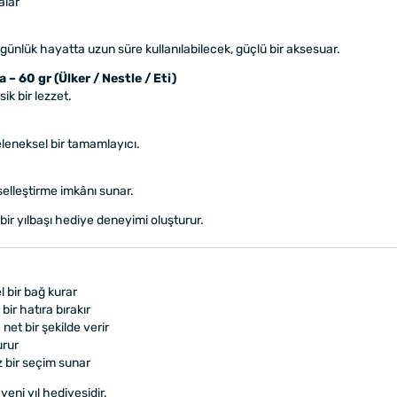
alar
günlük hayatta uzun süre kullanılabilecek, güçlü bir aksesuar.
a – 60 gr (Ülker / Nestle / Eti)
ik bir lezzet.
eleneksel bir tamamlayıcı.
selleştirme imkânı sunar.
 bir yılbaşı hediye deneyimi oluşturur.
 bir bağ kurar
bir hatıra bırakır
et bir şekilde verir
urur
iz bir seçim sunar
 yeni yıl hediyesidir.