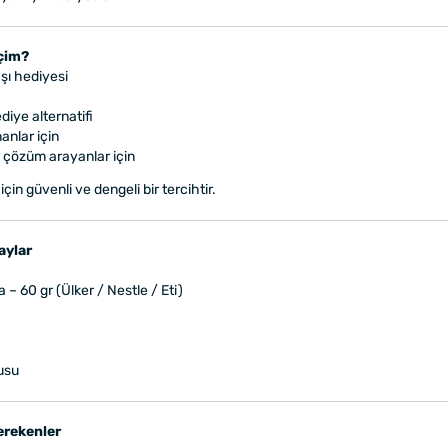
eçim?
aşı hediyesi
diye alternatifi
anlar için
ir çözüm arayanlar için
in güvenli ve dengeli bir tercihtir.
aylar
a – 60 gr (Ülker / Nestle / Eti)
tusu
Gerekenler