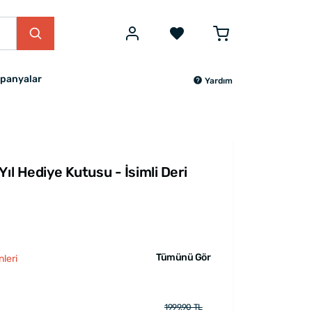
panyalar
Yardım
ıl Hediye Kutusu - İsimli Deri
Tümünü Gör
leri
1999.90 TL