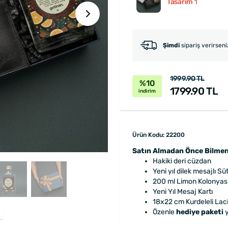
Tasarım 1
Şimdi
sipariş verirsen
1999.90 TL
%10
1799.90 TL
indirim
Ürün Kodu: 22200
Satın Almadan Önce Bilmen
Hakiki deri cüzdan
Yeni yıl dilek mesajlı S
200 ml Limon Kolonyas
Yeni Yıl Mesaj Kartı
18x22 cm Kurdeleli Lac
Özenle
hediye paketi
y