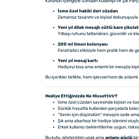
Kutunun İçeriğiyle Sunulan Kullanışlı ve Şık Parç
İsme özel hakiki deri cüzdan
Zamansız tasarımı ve kişisel dokunuşuyla 
Yeni yıl dilek mesajlı sütlü kare çikolat
Yılbaşı ruhunu tatlandıran, güvenilir ve klas
200 ml limon kolonyası
Ferahlatıcı etkisiyle hem pratik hem de g
Yeni yıl mesaj kartı
Hediyeyi kısa ama anlamlı bir mesajla kişi
Bu içerikler birlikte, hem işlevsel hem de anlamlı
Hediye Ettiğinizde Ne Hissettirir?
İsme özel cüzdan sayesinde kişisel ve özel
Günlük hayatta kullanılan parçalarla kalıcı 
“Senin için düşündüm” mesajını sade ama n
Şık ama abartısız bir hediye izlenimi oluşt
Erkek kullanıcı beklentilerine uygun, risks
Bu kutu, gösterişten uzak ama
anlamı güçlü
bir