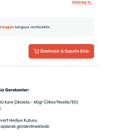
1799.90 TL
iz
bugün
kargoya verilecektir.
Özelleştir
& Sepete Ekle
iz Gerekenler:
ütlü Kare Çikolata - 60gr (Ülker/Nestle/Eti)
ı
ivert Hediye Kutusu
apılarak gönderilmektedir.