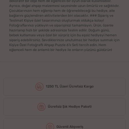
dekoratif bir obje hem de eğlenceli bir oyun olarak kullanılabilir.
Ayrıca, doğal ahşap malzemesi sayesinde uzun ömürlü ve sağlıklıdır.
Çocuklarınızın hem eğlenip hem de öğrenebileceği bu hediye, aile
bağlarını güçlendiren aktivitelerden biri olacaktır. ### Sipariş ve
Teslimat Kişiye özel tasarımınızı oluşturmak oldukça kolay!
Fotoğraflarınızı yükleyin ve siparişinizi tamamlayın. Ürün, özenle
hazırlanıp hızlı bir şekilde adresinize teslim edilir. Doğum günü,
bebek kutlaması veya özel bir sürpriz için bu eşsiz hediyeyi hemen
sipariş edebilirsiniz. Sevdiklerinize unutulmaz bir hediye sunmak için
Kişiye Özel Fotoğraflı Ahşap Puzzle 6'lı Seti tercih edin. Hem
eğlenceli hem de anlamlı bir hediye ile onların yüzünü güldürün!
1250 TL Üzeri Ücretsiz Kargo
Ücretsiz Şık Hediye Paketi
Güvenli Alışveriş