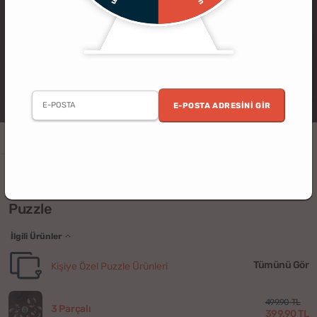
E-POSTA ADRESINI GIR
Doğum Günü
Çocuk
Bebek
Kişiye Özel
Fotoğraflı
Çocuklara Özel 6 Adet 3 Parçalı Fotoğraflı
Puzzle
İlgili Ürünler
Tümünü Gör
Kişiye Özel Puzzle Ürünleri
499.90 TL
3 Parçalı
399.90 TL