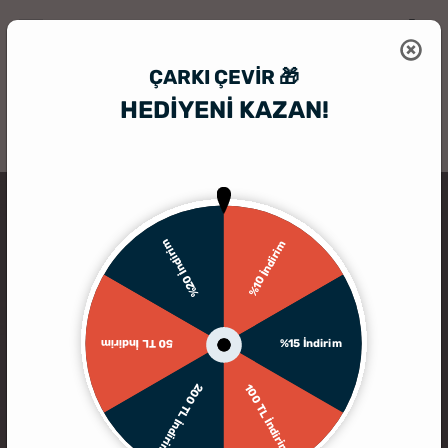
ÇARKI ÇEVIR 🎁
HEDİYENİ KAZAN!
HediyeSepeti
Kişiye Özel Puzzle
Çocuklara Özel 6 Adet 3 Parçalı Fot
%20 İndirim
%10 İndirim
%15 İndirim
50 TL İndirim
200 TL İndirim
100 TL İndirim