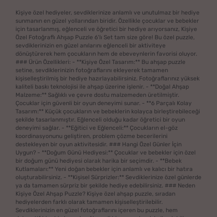
Kişiye özel hediyeler, sevdiklerinize anlamlı ve unutulmaz bir hediye
sunmanın en güzel yollarından biridir. Özellikle çocuklar ve bebekler
için tasarlanmış, eğlenceli ve öğretici bir hediye arıyorsanız, Kişiye
Özel Fotoğraflı Ahşap Puzzle 6'lı Set tam size göre! Bu özel puzzle,
sevdiklerinizin en güzel anılarını eğlenceli bir aktiviteye
dönüştürerek hem çocukların hem de ebeveynlerin favorisi oluyor.
### Ürün Özellikleri: - **Kişiye Özel Tasarım:** Bu ahşap puzzle
setine, sevdiklerinizin fotoğraflarını ekleyerek tamamen
kişiselleştirilmiş bir hediye hazırlayabilirsiniz. Fotoğraflarınız yüksek
kaliteli baskı teknolojisi ile ahşap üzerine işlenir. - **Doğal Ahşap
Malzeme:** Sağlıklı ve çevre dostu malzemeden üretilmiştir.
Çocuklar için güvenli bir oyun deneyimi sunar. - **6 Parçalı Kolay
Tasarım:** Küçük çocukların ve bebeklerin kolayca birleştirebileceği
şekilde tasarlanmıştır. Eğlenceli olduğu kadar öğretici bir oyun
deneyimi sağlar. - **Eğitici ve Eğlenceli:** Çocukların el-göz
koordinasyonunu geliştiren, problem çözme becerilerini
destekleyen bir oyun aktivitesidir. ### Hangi Özel Günler İçin
Uygun? - **Doğum Günü Hediyesi:** Çocuklar ve bebekler için özel
bir doğum günü hediyesi olarak harika bir seçimdir. - **Bebek
Kutlamaları:** Yeni doğan bebekler için anlamlı ve kalıcı bir hatıra
oluşturabilirsiniz. - **Kişisel Sürprizler:** Sevdiklerinize özel günlerde
ya da tamamen sürpriz bir şekilde hediye edebilirsiniz. ### Neden
Kişiye Özel Ahşap Puzzle? Kişiye özel ahşap puzzle, sıradan
hediyelerden farklı olarak tamamen kişiselleştirilebilir.
Sevdiklerinizin en güzel fotoğraflarını içeren bu puzzle, hem