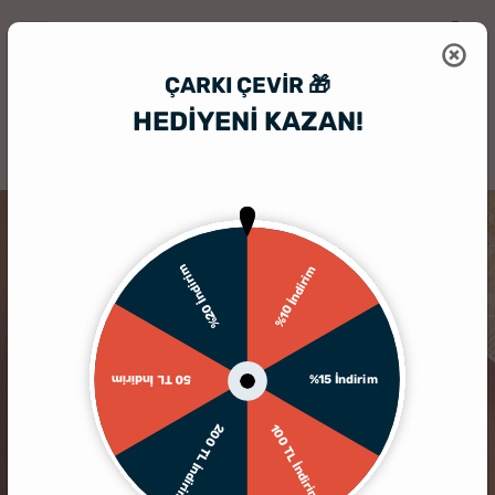
ÇARKI ÇEVIR 🎁
HEDİYENİ KAZAN!
HediyeSepeti
Hediye Kutusu
Çiçek Temalı Anneler Günü Hediye Ku
%20 İndirim
%10 İndirim
%15 İndirim
50 TL İndirim
200 TL İndirim
100 TL İndirim