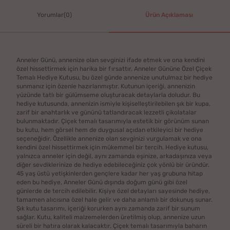
Yorumlar(0)
Ürün Açıklaması
Anneler Günü, annenize olan sevginizi ifade etmek ve ona kendini
özel hissettirmek için harika bir fırsattır. Anneler Gününe Özel Çiçek
Temalı Hediye Kutusu, bu özel günde annenize unutulmaz bir hediye
sunmanız için özenle hazırlanmıştır. Kutunun içeriği, annenizin
yüzünde tatlı bir gülümseme oluşturacak detaylarla doludur. Bu
hediye kutusunda, annenizin ismiyle kişiselleştirilebilen şık bir kupa,
zarif bir anahtarlık ve gününü tatlandıracak lezzetli çikolatalar
bulunmaktadır. Çiçek temalı tasarımıyla estetik bir görünüm sunan
bu kutu, hem görsel hem de duygusal açıdan etkileyici bir hediye
seçeneğidir. Özellikle annenize olan sevginizi vurgulamak ve ona
kendini özel hissettirmek için mükemmel bir tercih. Hediye kutusu,
yalnızca anneler için değil, aynı zamanda eşinize, arkadaşınıza veya
diğer sevdiklerinize de hediye edebileceğiniz çok yönlü bir üründür.
45 yaş üstü yetişkinlerden gençlere kadar her yaş grubuna hitap
eden bu hediye, Anneler Günü dışında doğum günü gibi özel
günlerde de tercih edilebilir. Kişiye özel detayları sayesinde hediye,
tamamen alıcısına özel hale gelir ve daha anlamlı bir dokunuş sunar.
Şık kutu tasarımı, içeriği korurken aynı zamanda zarif bir sunum
sağlar. Kutu, kaliteli malzemelerden üretilmiş olup, annenize uzun
süreli bir hatıra olarak kalacaktır. Çiçek temalı tasarımıyla baharın