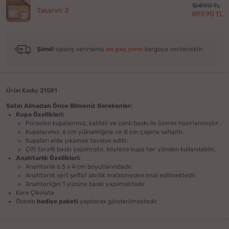
1049.90 TL
Tasarım 3
899.90 TL
Şimdi
sipariş verirseniz
en geç yarın
kargoya verilecektir.
Ürün Kodu: 21581
Satın Almadan Önce Bilmeniz Gerekenler:
Kupa Özellikleri:
Porselen kupalarımız, kaliteli ve canlı baskı ile özenle hazırlanmıştır.
Kupalarımız, 6 cm yüksekliğine ve 8 cm çapına sahiptir.
Kupaları elde yıkamak tavsiye edilir.
Çift taraflı baskı yapılmıştır, böylece kupa her yönden kullanılabilir.
Anahtarlık Özellikleri:
Anahtarlık 6.5 x 4 cm boyutlarındadır.
Anahtarlık sert şeffaf akrilik malzemeden imal edilmektedir.
Anahtarlığın 1 yüzüne baskı yapılmaktadır.
Kare Çikolata
Özenle
hediye paketi
yapılarak gönderilmektedir.