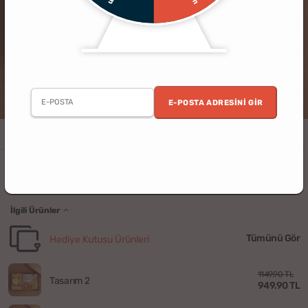
E-POSTA ADRESINI GIR
Kadın
Anneler Günü
Anne
Arkadaş
Kişiye Özel
Eşe Hediye
Çiçek Temalı Anneler Günü Hediye Kutusu
İlgili Ürünler
Tümünü Gör
Hediye Kutusu Ürünleri
1149.90 TL
Tasarım 2
949.90 TL