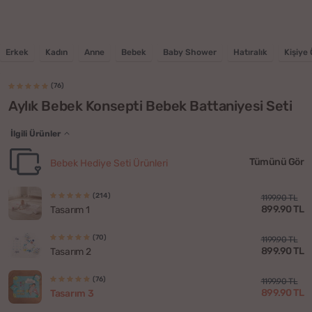
Erkek
Kadın
Anne
Bebek
Baby Shower
Hatıralık
Kişiye 
(76)
Aylık Bebek Konsepti Bebek Battaniyesi Seti
İlgili Ürünler
Tümünü Gör
Bebek Hediye Seti Ürünleri
(214)
1199.90 TL
899.90 TL
Tasarım 1
(70)
1199.90 TL
899.90 TL
Tasarım 2
(76)
1199.90 TL
899.90 TL
Tasarım 3