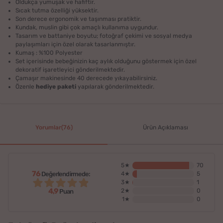
Oldukça yumuşak ve hafiftir.
Sıcak tutma özelliği yüksektir.
Son derece ergonomik ve taşınması pratiktir.
Kundak, muslin gibi çok amaçlı kullanıma uygundur.
Tasarım ve battaniye boyutu; fotoğraf çekimi ve sosyal medya
paylaşımları için özel olarak tasarlanmıştır.
Kumaş : %100 Polyester
Set içerisinde bebeğinizin kaç aylık olduğunu göstermek için özel
dekoratif işaretleyici gönderilmektedir.
Çamaşır makinesinde 40 derecede yıkayabilirsiniz.
Özenle
hediye paketi
yapılarak gönderilmektedir.
Yorumlar(76)
Ürün Açıklaması
5★
70
76
Değerlendirmede:
4★
5
3★
1
4,9
2★
0
Puan
1★
0