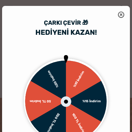
ÇARKI ÇEVIR 🎁
HEDİYENİ KAZAN!
HediyeSepeti
Bebek Hediye Seti
Aylık Bebek Konsepti Bebek Battan
%20 İndirim
%10 İndirim
%15 İndirim
50 TL İndirim
200 TL İndirim
100 TL İndirim