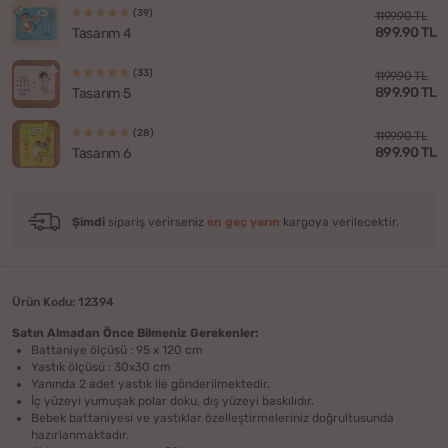
(39)
1199.90 TL
899.90 TL
Tasarım 4
(33)
1199.90 TL
899.90 TL
Tasarım 5
(28)
1199.90 TL
899.90 TL
Tasarım 6
Şimdi
sipariş verirseniz
en geç yarın
kargoya verilecektir.
Ürün Kodu: 12394
Satın Almadan Önce Bilmeniz Gerekenler:
Battaniye ölçüsü : 95 x 120 cm
Yastık ölçüsü : 30x30 cm
Yanında 2 adet yastık ile gönderilmektedir.
İç yüzeyi yumuşak polar doku, dış yüzeyi baskılıdır.
Bebek battaniyesi ve yastıklar özelleştirmeleriniz doğrultusunda
hazırlanmaktadır.