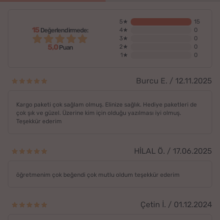
5★
15
15
Değerlendirmede:
4★
0
3★
0
5,0
2★
0
Puan
1★
0
Burcu E. / 12.11.2025
Kargo paketi çok sağlam olmuş. Elinize sağlık. Hediye paketleri de
çok şık ve güzel. Üzerine kim için olduğu yazılması iyi olmuş.
Teşekkür ederim
HİLAL Ö. / 17.06.2025
öğretmenim çok beğendi çok mutlu oldum teşekkür ederim
Çetin İ. / 01.12.2024