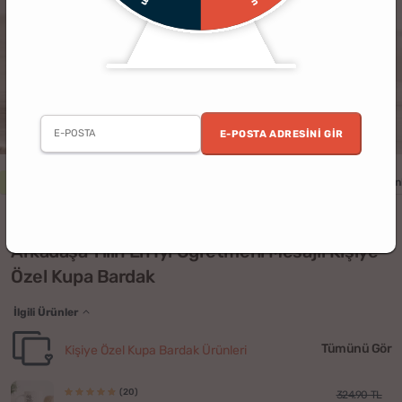
E-POSTA ADRESINI GIR
5 al 4 öde
Erkek
Kadın
Öğretmenler Günü
Sevgili
Öğretmen
(15)
Arkadaşa Yılın En İyi Öğretmeni Mesajlı Kişiye
Özel Kupa Bardak
İlgili Ürünler
Tümünü Gör
Kişiye Özel Kupa Bardak Ürünleri
(20)
324.90 TL