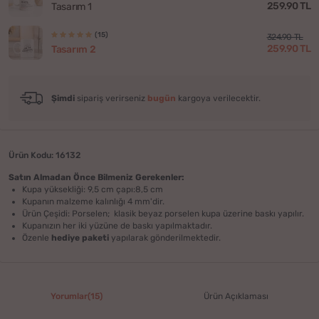
259.90 TL
Tasarım 1
(15)
324.90 TL
259.90 TL
Tasarım 2
Şimdi
sipariş verirseniz
bugün
kargoya verilecektir.
Ürün Kodu: 16132
Satın Almadan Önce Bilmeniz Gerekenler:
Kupa yüksekliği: 9,5 cm çapı:8,5 cm
Kupanın malzeme kalınlığı 4 mm'dir.
Ürün Çeşidi: Porselen; klasik beyaz porselen kupa üzerine baskı yapılır.
Kupanızın her iki yüzüne de baskı yapılmaktadır.
Özenle
hediye paketi
yapılarak gönderilmektedir.
Yorumlar(15)
Ürün Açıklaması