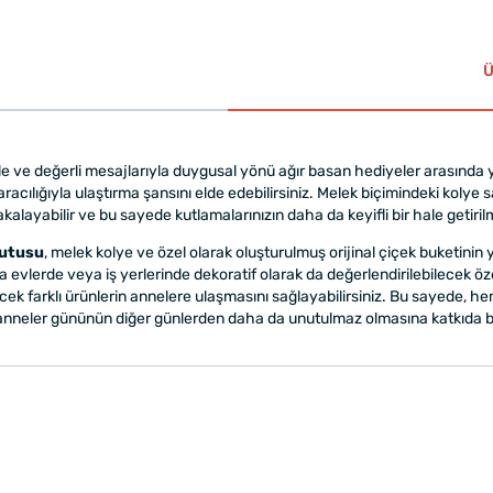
Ü
e ve değerli mesajlarıyla duygusal yönü ağır basan hediyeler arasında y
aracılığıyla ulaştırma şansını elde edebilirsiniz. Melek biçimindeki kolye 
ayabilir ve bu sayede kutlamalarınızın daha da keyifli bir hale getirilme
Kutusu
, melek kolye ve özel olarak oluşturulmuş orijinal çiçek buketinin 
 evlerde veya iş yerlerinde dekoratif olarak da değerlendirilebilecek ö
ecek farklı ürünlerin annelere ulaşmasını sağlayabilirsiniz. Bu sayede, h
e anneler gününün diğer günlerden daha da unutulmaz olmasına katkıda bu