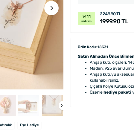
2249.90 TL
%11
1999.90 TL
indirim
Ürün Kodu: 18331
Satın Almadan Önce Bilmen
Ahşap kutu ölçüleri: 1
Maden: 925 ayar Gümü
Ahşap kutuyu aksesuarl
kullanabilirsiniz.
Çiçekli Kolye Kutusu öz
Özenle
hediye paketi
y
atıralık
Eşe Hediye