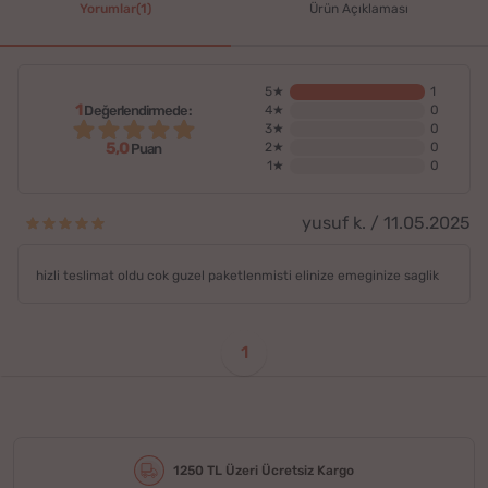
Yorumlar(1)
Ürün Açıklaması
5★
1
1
Değerlendirmede:
4★
0
3★
0
5,0
2★
0
Puan
1★
0
yusuf k. / 11.05.2025
hizli teslimat oldu cok guzel paketlenmisti elinize emeginize saglik
1
1250 TL Üzeri Ücretsiz Kargo