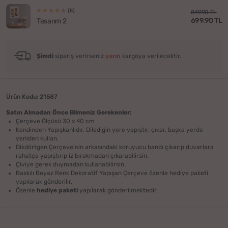
(5)
849.90 TL
699.90 TL
Tasarım 2
Şimdi
sipariş verirseniz
yarın
kargoya verilecektir.
Ürün Kodu: 21587
Satın Almadan Önce Bilmeniz Gerekenler:
Çerçeve Ölçüsü 30 x 40 cm
Kendinden Yapışkanlıdır. Dilediğin yere yapıştır, çıkar, başka yerde
yeniden kullan.
Dikdörtgen Çerçeve'nin arkasındaki koruyucu bandı çıkarıp duvarlara
rahatça yapıştırıp iz bırakmadan çıkarabilirsin.
Çiviye gerek duymadan kullanabilirsin.
Baskılı Beyaz Renk Dekoratif Yapışan Çerçeve özenle hediye paketi
yapılarak gönderilir.
Özenle
hediye paketi
yapılarak gönderilmektedir.