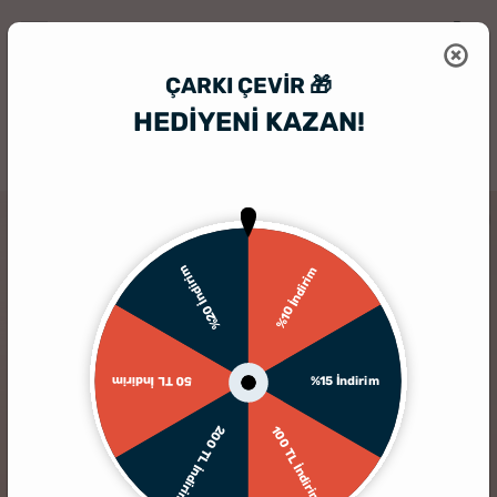
ÇARKI ÇEVIR 🎁
HEDİYENİ KAZAN!
HediyeSepeti
Hediyelik Çerçeve
Anne Sevgim Kolaj Fotoğraflı Çer
%20 İndirim
%10 İndirim
%15 İndirim
50 TL İndirim
200 TL İndirim
100 TL İndirim