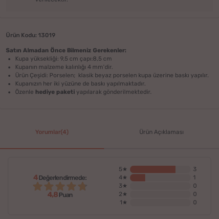
Ürün Kodu: 13019
Satın Almadan Önce Bilmeniz Gerekenler:
Kupa yüksekliği: 9,5 cm çapı:8,5 cm
Kupanın malzeme kalınlığı 4 mm'dir.
Ürün Çeşidi: Porselen; klasik beyaz porselen kupa üzerine baskı yapılır.
Kupanızın her iki yüzüne de baskı yapılmaktadır.
Özenle
hediye paketi
yapılarak gönderilmektedir.
Yorumlar(4)
Ürün Açıklaması
5★
3
4
Değerlendirmede:
4★
1
3★
0
4,8
2★
0
Puan
1★
0