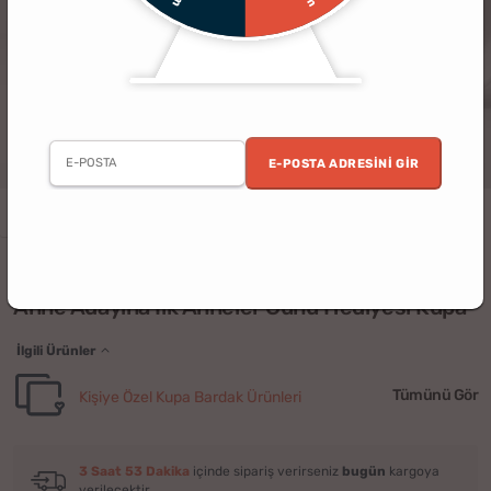
E-POSTA ADRESINI GIR
Kadın
Anneler Günü
Kişiye Özel
Uygun Fiyatlı
Hamile
(4)
Anne Adayına İlk Anneler Günü Hediyesi Kupa
İlgili Ürünler
Tümünü Gör
Kişiye Özel Kupa Bardak Ürünleri
3 Saat 53 Dakika
içinde sipariş verirseniz
bugün
kargoya
verilecektir.