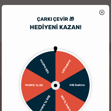
ÇARKI ÇEVIR 🎁
HEDİYENİ KAZAN!
HediyeSepeti
Hediye Kutusu
2 Kişilik Aşk Molası Hediye Kutusu
TÜKENDI
%20 İndirim
%10 İndirim
%15 İndirim
50 TL İndirim
200 TL İndirim
100 TL İndirim