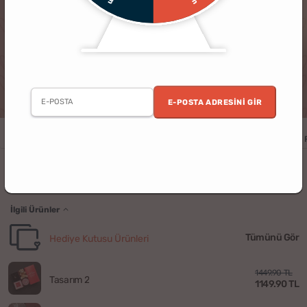
E-POSTA ADRESINI GIR
Yıldönümü
Doğum Günü
Sevgililer Günü
Sevgili
Kişiye Özel
2 Kişilik Aşk Molası Hediye Kutusu
İlgili Ürünler
Tümünü Gör
Hediye Kutusu Ürünleri
1449.90 TL
Tasarım 2
1149.90 TL