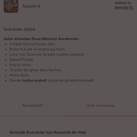
1349.90 TL
Tasarım 4
999.90 TL
Ürün Kodu: 22260
Satın Almadan Önce Bilmeniz Gerekenler:
2 Kişilik Kahve Fincanı Seti
Metal Kutuda Aromaterapi Mum
Love You Tasarımlı 16 adet madlen çikolata
Kapsül Puzzle
Kalp el ısıtıcı
72 adet Sevgiliye Soru Kartları
Motto Kartı
Özenle
hediye paketi
yapılarak gönderilmektedir.
Yorumlar(0)
Ürün Açıklaması
İki Kişilik Özel Anlar İçin Romantik Bir Mola