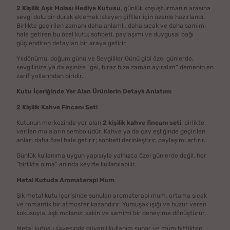
2 Kişilik Aşk Molası Hediye Kutusu
, günlük koşuşturmanın arasına
sevgi dolu bir durak eklemek isteyen çiftler için özenle hazırlandı.
Birlikte geçirilen zamanı daha anlamlı, daha sıcak ve daha samimi
hale getiren bu özel kutu; sohbeti, paylaşımı ve duygusal bağı
güçlendiren detayları bir araya getirir.
Yıldönümü, doğum günü ve Sevgililer Günü gibi özel günlerde,
sevgilinize ya da eşinize “gel, biraz bize zaman ayıralım” demenin en
zarif yollarından biridir.
Kutu İçeriğinde Yer Alan Ürünlerin Detaylı Anlatımı
2 Kişilik Kahve Fincanı Seti
Kutunun merkezinde yer alan
2 kişilik kahve fincanı seti
, birlikte
verilen molaların sembolüdür. Kahve ya da çay eşliğinde geçirilen
anları daha özel hale getirir; sohbeti derinleştirir, paylaşımı artırır.
Günlük kullanıma uygun yapısıyla yalnızca özel günlerde değil, her
“birlikte olma” anında keyifle kullanılabilir.
Metal Kutuda Aromaterapi Mum
Şık metal kutu içerisinde sunulan aromaterapi mum, ortama sıcak
ve romantik bir atmosfer kazandırır. Yumuşak ışığı ve huzur veren
kokusuyla, aşk molanızı sakin ve samimi bir deneyime dönüştürür.
Metal kutusu sayesinde güvenli kullanım sunar ve mum bittikten