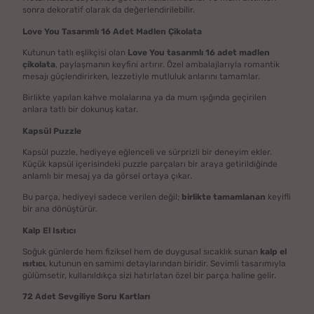
sonra dekoratif olarak da değerlendirilebilir.
Love You Tasarımlı 16 Adet Madlen Çikolata
Kutunun tatlı eşlikçisi olan
Love You tasarımlı 16 adet madlen
çikolata
, paylaşmanın keyfini artırır. Özel ambalajlarıyla romantik
mesajı güçlendirirken, lezzetiyle mutluluk anlarını tamamlar.
Birlikte yapılan kahve molalarına ya da mum ışığında geçirilen
anlara tatlı bir dokunuş katar.
Kapsül Puzzle
Kapsül puzzle, hediyeye eğlenceli ve sürprizli bir deneyim ekler.
Küçük kapsül içerisindeki puzzle parçaları bir araya getirildiğinde
anlamlı bir mesaj ya da görsel ortaya çıkar.
Bu parça, hediyeyi sadece verilen değil;
birlikte tamamlanan
keyifli
bir ana dönüştürür.
Kalp El Isıtıcı
Soğuk günlerde hem fiziksel hem de duygusal sıcaklık sunan
kalp el
ısıtıcı
, kutunun en samimi detaylarından biridir. Sevimli tasarımıyla
gülümsetir, kullanıldıkça sizi hatırlatan özel bir parça haline gelir.
72 Adet Sevgiliye Soru Kartları