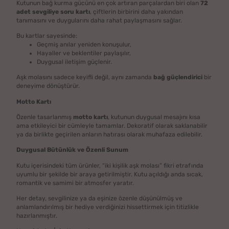
Kutunun bağ kurma gücünü en çok artıran parçalardan biri olan
72
adet sevgiliye soru kartı
, çiftlerin birbirini daha yakından
tanımasını ve duygularını daha rahat paylaşmasını sağlar.
Bu kartlar sayesinde:
Geçmiş anılar yeniden konuşulur,
Hayaller ve beklentiler paylaşılır,
Duygusal iletişim güçlenir.
Aşk molasını sadece keyifli değil, aynı zamanda
bağ güçlendirici
bir
deneyime dönüştürür.
Motto Kartı
Özenle tasarlanmış
motto kartı
, kutunun duygusal mesajını kısa
ama etkileyici bir cümleyle tamamlar. Dekoratif olarak saklanabilir
ya da birlikte geçirilen anların hatırası olarak muhafaza edilebilir.
Duygusal Bütünlük ve Özenli Sunum
Kutu içerisindeki tüm ürünler, “iki kişilik aşk molası” fikri etrafında
uyumlu bir şekilde bir araya getirilmiştir. Kutu açıldığı anda sıcak,
romantik ve samimi bir atmosfer yaratır.
Her detay, sevgilinize ya da eşinize özenle düşünülmüş ve
anlamlandırılmış bir hediye verdiğinizi hissettirmek için titizlikle
hazırlanmıştır.