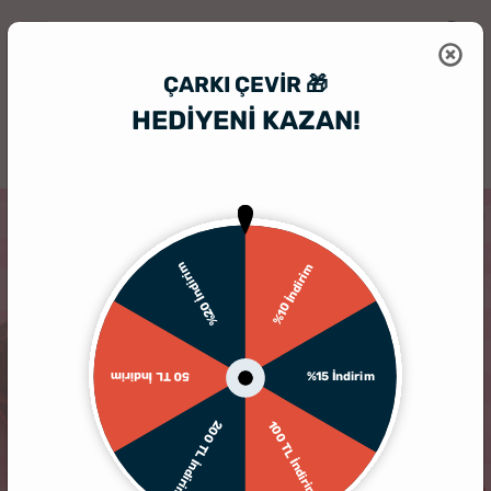
ÇARKI ÇEVIR 🎁
HEDİYENİ KAZAN!
HediyeSepeti
Hediye Kutusu
100 Dilde Aşk Sevgiliye Hediye Kutusu
KARGO BEDAVA
%20 İndirim
%10 İndirim
%15 İndirim
50 TL İndirim
200 TL İndirim
100 TL İndirim