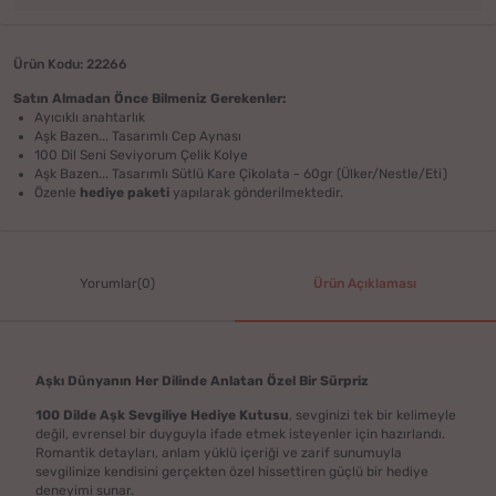
Ürün Kodu: 22266
Satın Almadan Önce Bilmeniz Gerekenler:
Ayıcıklı anahtarlık
Aşk Bazen... Tasarımlı Cep Aynası
100 Dil Seni Seviyorum Çelik Kolye
Aşk Bazen... Tasarımlı Sütlü Kare Çikolata - 60gr (Ülker/Nestle/Eti)
Özenle
hediye paketi
yapılarak gönderilmektedir.
Yorumlar(0)
Ürün Açıklaması
Aşkı Dünyanın Her Dilinde Anlatan Özel Bir Sürpriz
100 Dilde Aşk Sevgiliye Hediye Kutusu
, sevginizi tek bir kelimeyle
değil, evrensel bir duyguyla ifade etmek isteyenler için hazırlandı.
Romantik detayları, anlam yüklü içeriği ve zarif sunumuyla
sevgilinize kendisini gerçekten özel hissettiren güçlü bir hediye
deneyimi sunar.