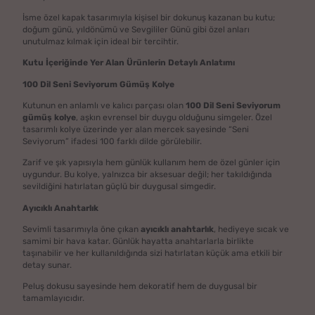
İsme özel kapak tasarımıyla kişisel bir dokunuş kazanan bu kutu;
doğum günü, yıldönümü ve Sevgililer Günü gibi özel anları
unutulmaz kılmak için ideal bir tercihtir.
Kutu İçeriğinde Yer Alan Ürünlerin Detaylı Anlatımı
100 Dil Seni Seviyorum Gümüş Kolye
Kutunun en anlamlı ve kalıcı parçası olan
100 Dil Seni Seviyorum
gümüş kolye
, aşkın evrensel bir duygu olduğunu simgeler. Özel
tasarımlı kolye üzerinde yer alan mercek sayesinde “Seni
Seviyorum” ifadesi 100 farklı dilde görülebilir.
Zarif ve şık yapısıyla hem günlük kullanım hem de özel günler için
uygundur. Bu kolye, yalnızca bir aksesuar değil; her takıldığında
sevildiğini hatırlatan güçlü bir duygusal simgedir.
Ayıcıklı Anahtarlık
Sevimli tasarımıyla öne çıkan
ayıcıklı anahtarlık
, hediyeye sıcak ve
samimi bir hava katar. Günlük hayatta anahtarlarla birlikte
taşınabilir ve her kullanıldığında sizi hatırlatan küçük ama etkili bir
detay sunar.
Peluş dokusu sayesinde hem dekoratif hem de duygusal bir
tamamlayıcıdır.