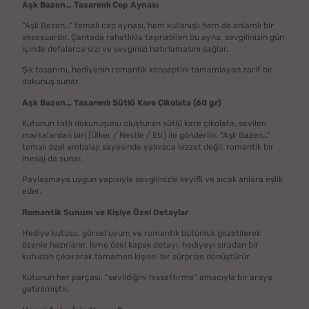
Aşk Bazen… Tasarımlı Cep Aynası
“Aşk Bazen…” temalı cep aynası, hem kullanışlı hem de anlamlı bir
aksesuardır. Çantada rahatlıkla taşınabilen bu ayna, sevgilinizin gün
içinde defalarca sizi ve sevginizi hatırlamasını sağlar.
Şık tasarımı, hediyenin romantik konseptini tamamlayan zarif bir
dokunuş sunar.
Aşk Bazen… Tasarımlı Sütlü Kare Çikolata (60 gr)
Kutunun tatlı dokunuşunu oluşturan sütlü kare çikolata, sevilen
markalardan biri (Ülker / Nestle / Eti) ile gönderilir. “Aşk Bazen…”
temalı özel ambalajı sayesinde yalnızca lezzet değil, romantik bir
mesaj da sunar.
Paylaşmaya uygun yapısıyla sevgilinizle keyifli ve sıcak anlara eşlik
eder.
Romantik Sunum ve Kişiye Özel Detaylar
Hediye kutusu, görsel uyum ve romantik bütünlük gözetilerek
özenle hazırlanır. İsme özel kapak detayı, hediyeyi sıradan bir
kutudan çıkararak tamamen kişisel bir sürprize dönüştürür.
Kutunun her parçası, “sevildiğini hissettirme” amacıyla bir araya
getirilmiştir.